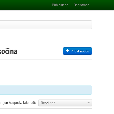
Přihlásit se
Registrace
sočina
Přidat novou
it jen hospody, kde točí:
Rebel 11°