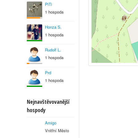
PiTi
1 hospoda
Honza S.
1 hospoda
Rudolf L.
1 hospoda
Prd
1 hospoda
Nejnavštěvovanější
hospody
Amigo
Vnitřní Město