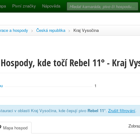
apa
Pivní značky
Nápověda
race a hospody
>
Česká republika
>
Kraj Vysočina
Hospody, kde točí Rebel 11° - Kraj Vy
ou
1
tauraci v oblasti Kraj Vysočina, kde čepují pivo
Rebel 11°
.
Zrušit filtrování
.
Zobraz
Mapa hospod