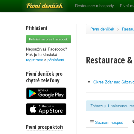
Pivní deníček
Restaurace a hospody
Pivní m
Přihlášení
Pivní deníček
>
Restau
Přihlásit se přes Facebook
Nepoužíváš Facebook?
Pak je tu klasická
Restaurace & 
registrace
a
přihlašení
.
Pivní deníček pro
chytré telefony
Okres Žďár nad Sázav
Zobrazuji
1
nalezenou res
Seznam hospod
Pivní prospektoři