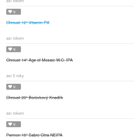
asi rokem
0
Chroust 12° Vitamin Pill
asi rokem
0
Chroust 14° Age of Mosaic W.C. IPA
asi 5 roky
0
Chroust 20° Borůvkový Knedlík
asi rokem
0
Permon 16° Sabro Citra NEIPA