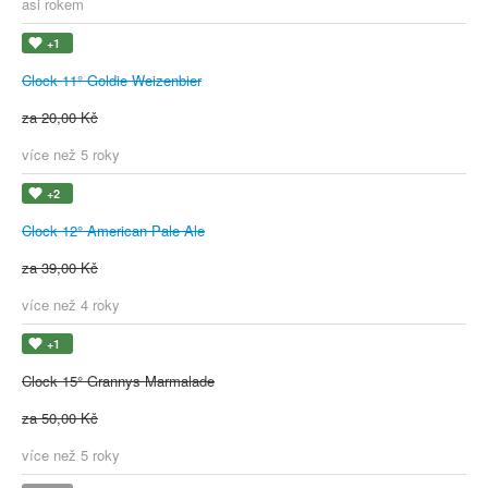
asi rokem
+1
Clock 11° Goldie Weizenbier
za 20,00 Kč
více než 5 roky
+2
Clock 12° American Pale Ale
za 39,00 Kč
více než 4 roky
+1
Clock 15° Grannys Marmalade
za 50,00 Kč
více než 5 roky