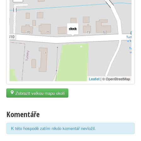
Leaflet
| © OpenStreetMap
Zobrazit velkou mapu okolí
Komentáře
K této hospodě zatím nikdo komentář nevložil.