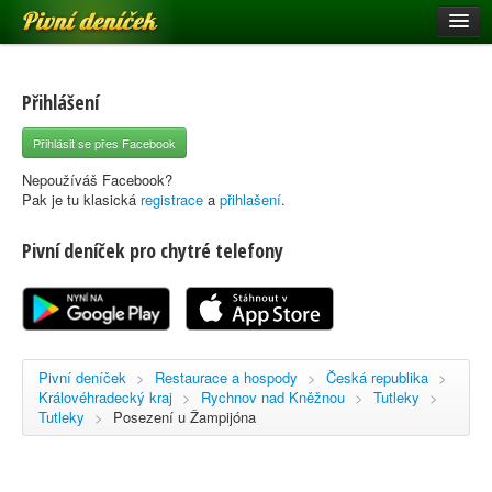
Pivní deníček
Restaurace a hospody
Pivní mapa
Přihlášení
Pivní značky
Přihlásit se přes Facebook
Nápověda
Nepoužíváš Facebook?
Pak je tu klasická
registrace
a
přihlašení
.
Pivní deníček pro chytré telefony
Přihlásit se
Registrace
Pivní deníček
>
Restaurace a hospody
>
Česká republika
>
Královéhradecký kraj
>
Rychnov nad Kněžnou
>
Tutleky
>
Tutleky
>
Posezení u Žampijóna