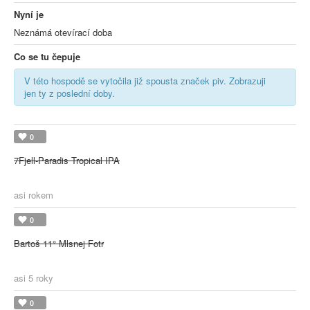
Nyní je
Neznámá otevírací doba
Co se tu čepuje
V této hospodě se vytočila již spousta značek piv. Zobrazuji
jen ty z poslední doby.
0
7Fjell-Paradis Tropical IPA
asi rokem
0
Bartoš 11° Mlsnej Fotr
asi 5 roky
0