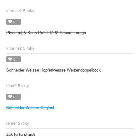
více než 5 roky
0
Pivostroj & Kosa Prérií 12,5° Rabera Tarego
více než 5 roky
0
Schneider Weisse Hopfenweisse Weizendoppelbock
téměř 5 roky
0
Schneider Weisse Original
téměř 5 roky
Jak to tu chodí