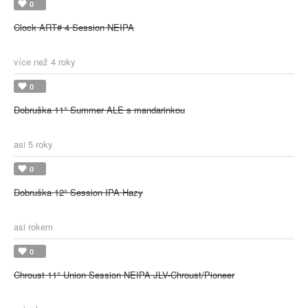
0
Clock ART# 4 Session NEIPA
více než 4 roky
0
Dobruška 11° Summer ALE s mandarinkou
asi 5 roky
0
Dobruška 12° Session IPA Hazy
asi rokem
0
Chroust 11° Union Session NEIPA JLV-Chroust/Pioneer