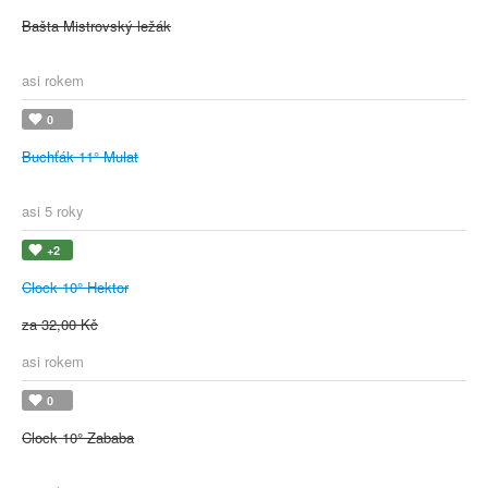
Bašta Mistrovský ležák
asi rokem
0
Buchťák 11° Mulat
asi 5 roky
+2
Clock 10° Hektor
za 32,00 Kč
asi rokem
0
Clock 10° Zababa