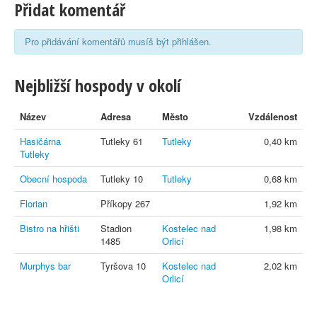
Přidat komentář
Pro přidávání komentářů musíš být přihlášen.
Nejbližší hospody v okolí
Název
Adresa
Město
Vzdálenost
Hasičárna
Tutleky 61
Tutleky
0,40 km
Tutleky
Obecní hospoda
Tutleky 10
Tutleky
0,68 km
Florian
Příkopy 267
1,92 km
Bistro na hřišti
Stadion
Kostelec nad
1,98 km
1485
Orlicí
Murphys bar
Tyršova 10
Kostelec nad
2,02 km
Orlicí