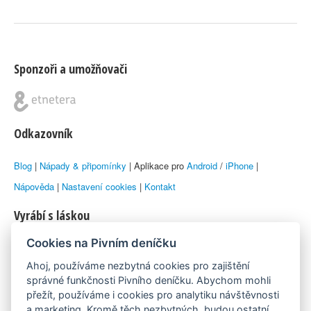
Sponzoři a umožňovači
Odkazovník
Blog
|
Nápady & připomínky
| Aplikace pro
Android
/
iPhone
|
Nápověda
|
Nastavení cookies
|
Kontakt
Vyrábí s láskou
Cookies na Pivním deníčku
© 2010–2026 by
Lukáš Zeman
aka Emka
Ahoj, používáme nezbytná cookies pro zajištění
Máme rádi
správné funkčnosti Pivního deníčku. Abychom mohli
přežít, používáme i cookies pro analytiku návštěvnosti
a marketing. Kromě těch nezbytných, budou ostatní