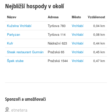
Nejbližší hospody v okolí
Název
Adresa
Město
Vzdálenost
Kuželna Vrchlabí
Tyršova 783
Vrchlabí
0,04 km
Partyzan
Tyršova 114
Vrchlabí
0,08 km
Kufr
Nádražní 623
Vrchlabí
0,44 km
Steak restaurant Gurmán
Pražská 65
Vrchlabí
0,45 km
Špek stube
Pražská 1544
Vrchlabí
0,47 km
Sponzoři a umožňovači