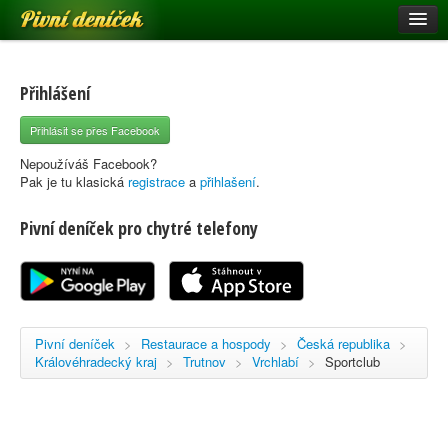
Pivní deníček
Restaurace a hospody
Pivní mapa
Přihlášení
Pivní značky
Přihlásit se přes Facebook
Nápověda
Nepoužíváš Facebook?
Pak je tu klasická
registrace
a
přihlašení
.
Pivní deníček pro chytré telefony
Přihlásit se
Registrace
Pivní deníček
>
Restaurace a hospody
>
Česká republika
>
Královéhradecký kraj
>
Trutnov
>
Vrchlabí
>
Sportclub