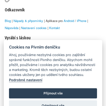
Odkazovník
Blog
|
Nápady & připomínky
| Aplikace pro
Android
/
iPhone
|
Nápověda
|
Nastavení cookies
|
Kontakt
Vyrábí s láskou
Cookies na Pivním deníčku
© 2010–2026 by
Lukáš Zeman
aka Emka
Ahoj, používáme nezbytná cookies pro zajištění
Máme rádi
správné funkčnosti Pivního deníčku. Abychom mohli
přežít, používáme i cookies pro analytiku návštěvnosti
a marketing. Kromě těch nezbytných, budou ostatní
Pivní.info
cookies uloženy jen po udělení tvého souhlasu.
Podrobné nastavení
Poznámka pod čarou
Pivní deníček je nezávislý zdroj, který není spjat s žádným
Přijmout vše
konkrétním pivovarem ani restaurací. Názory uživatelů nemusí nutně
Odmítnout vše