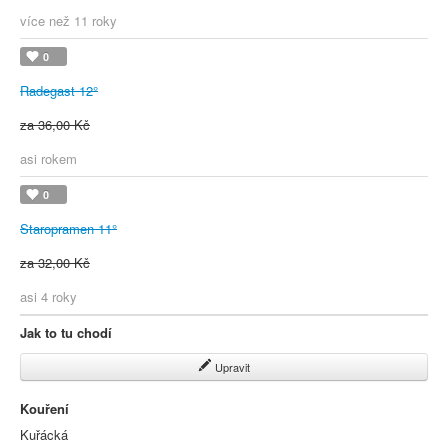
více než 11 roky
0
Radegast 12°
za 36,00 Kč
asi rokem
0
Staropramen 11°
za 32,00 Kč
asi 4 roky
Jak to tu chodí
Upravit
Kouření
Kuřácká