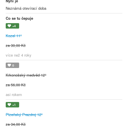
Nyní je
Neznámá otevírací doba
Co se tu čepuje
+4
Kozel 11°
za 30,00 Kč
více než 4 roky
0
Krkonošský medvěd 12°
za 56,00 Kč
asi rokem
+1
Plzeňský Prazdroj 12°
za 34,00 Kč