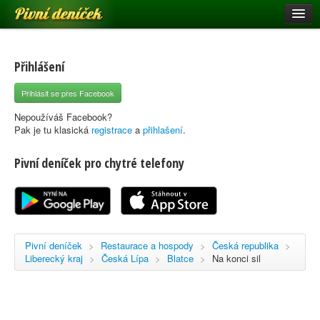
Pivní deníček
Restaurace a hospody
Pivní mapa
Přihlášení
Pivní značky
Přihlásit se přes Facebook
Nápověda
Nepoužíváš Facebook?
Pak je tu klasická
registrace
a
přihlašení
.
Pivní deníček pro chytré telefony
Přihlásit se
Registrace
Pivní deníček
>
Restaurace a hospody
>
Česká republika
>
Liberecký kraj
>
Česká Lípa
>
Blatce
>
Na konci sil