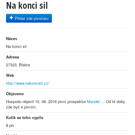
Na konci sil
Přidat zde pivočáru
Název
Na konci sil
Adresa
27323, Blatce
Web
http://www.nakoncisil.cz/
Objeveno
Hospodu objevil 15. 08. 2016 pivní prospektor
Mandel ..
. Od té doby
zde byli 4 pivníci.
Kolik se toho vypilo
8 piv