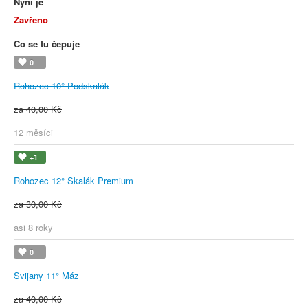
Nyní je
Zavřeno
Co se tu čepuje
0
Rohozec 10° Podskalák
za 40,00 Kč
12 měsíci
+1
Rohozec 12° Skalák Premium
za 30,00 Kč
asi 8 roky
0
Svijany 11° Máz
za 40,00 Kč