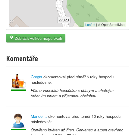
Leaflet
| © OpenStreetMap
Zobrazit velkou mapu okolí
Komentáře
Gregis
okomentoval před
téměř 5 roky
hospodu
následovně:
Pěkná vesnická hospůdka s dobrým a chutným
točeným pivem a příjemnou obsluhou.
Mandel ..
okomentoval před
téměř 10 roky
hospodu
následovně:
Otevřeno květen až říjen. Červenec a srpen otevřeno