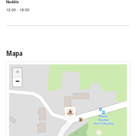
Neděle
12:00 - 18:00
Mapa
+
−