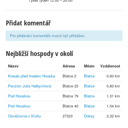
i přes týden 12:00 – 20:00.
Přidat komentář
Pro přidávání komentářů musíš být přihlášen.
Nejbližší hospody v okolí
Název
Adresa
Město
Vzdálenost
Kiosek před hradem Houska
Blatce 2
Blatce
0,60 km
Penzion Julia Halbychová
Blatce 23
Blatce
0,83 km
Pod Houskou
Blatce 79
Blatce
1,31 km
Pod Houskou
Blatce 40
Blatce
1,54 km
Osvěžovna v Kruhu
27323
Doksy
2,32 km