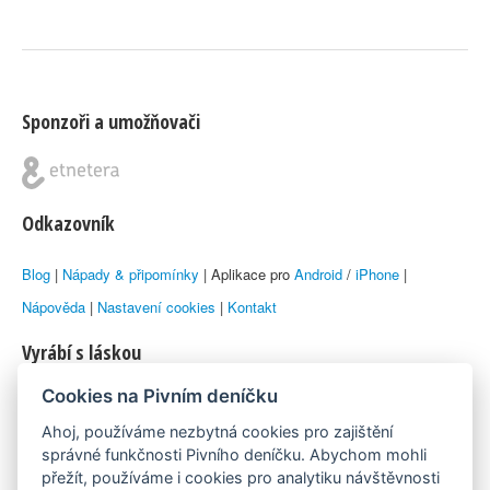
Sponzoři a umožňovači
Odkazovník
Blog
|
Nápady & připomínky
| Aplikace pro
Android
/
iPhone
|
Nápověda
|
Nastavení cookies
|
Kontakt
Vyrábí s láskou
Cookies na Pivním deníčku
© 2010–2026 by
Lukáš Zeman
aka Emka
Ahoj, používáme nezbytná cookies pro zajištění
Máme rádi
správné funkčnosti Pivního deníčku. Abychom mohli
přežít, používáme i cookies pro analytiku návštěvnosti