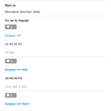
Nyní je
Neznámá otevírací doba
Co se tu čepuje
0
Svijany 10°
za 42,00 Kč
15 dny
0
Svijany 11° 450
za 42,00 Kč
více než 2 roky
0
Svijany 12° Rytíř