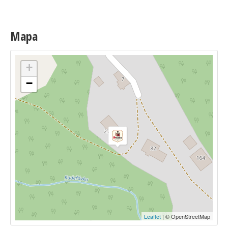
Mapa
+
−
Leaflet
| © OpenStreetMap