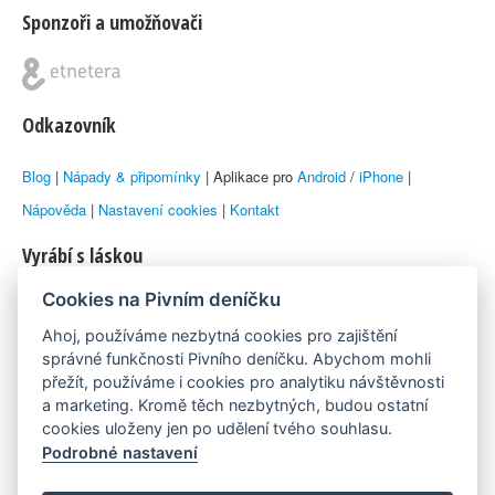
Sponzoři a umožňovači
Odkazovník
Blog
|
Nápady & připomínky
| Aplikace pro
Android
/
iPhone
|
Nápověda
|
Nastavení cookies
|
Kontakt
Vyrábí s láskou
Cookies na Pivním deníčku
© 2010–2026 by
Lukáš Zeman
aka Emka
Ahoj, používáme nezbytná cookies pro zajištění
Máme rádi
správné funkčnosti Pivního deníčku. Abychom mohli
přežít, používáme i cookies pro analytiku návštěvnosti
a marketing. Kromě těch nezbytných, budou ostatní
Pivní.info
cookies uloženy jen po udělení tvého souhlasu.
Podrobné nastavení
Poznámka pod čarou