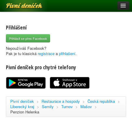
Pivní deníček
Restaurace a hospody
Pivní mapa
Přihlášení
Pivní značky
Přihlásit se přes Facebook
Nápověda
Nepoužíváš Facebook?
Pak je tu klasická
registrace
a
přihlašení
.
Pivní deníček pro chytré telefony
Přihlásit se
Registrace
Pivní deníček
>
Restaurace a hospody
>
Česká republika
>
Liberecký kraj
>
Semily
>
Turnov
>
Mašov
>
Penzion Helenka