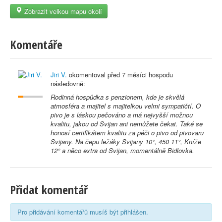
Zobrazit velkou mapu okolí
Komentáře
Jiri V.
okomentoval před
7 měsíci
hospodu
následovně:
Rodinná hospůdka s penzionem, kde je skvělá
atmosféra a majitel s majitelkou velmi sympatičtí. O
pivo je s láskou pečováno a má nejvyšší možnou
kvalitu, jakou od Svijan ani nemůžete čekat. Také se
honosí certifikátem kvalitu za péči o pivo od pivovaru
Svijany. Na čepu ležáky Svijany 10°, 450 11°, Kníže
12° a něco extra od Svijan, momentálně Bidlovka.
Přidat komentář
Pro přidávání komentářů musíš být přihlášen.