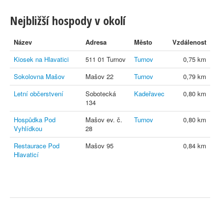
Nejbližší hospody v okolí
Název
Adresa
Město
Vzdálenost
Kiosek na Hlavatici
511 01 Turnov
Turnov
0,75 km
Sokolovna Mašov
Mašov 22
Turnov
0,79 km
Letní občerstvení
Sobotecká
Kadeřavec
0,80 km
134
Hospůdka Pod
Mašov ev. č.
Turnov
0,80 km
Vyhlídkou
28
Restaurace Pod
Mašov 95
0,84 km
Hlavaticí