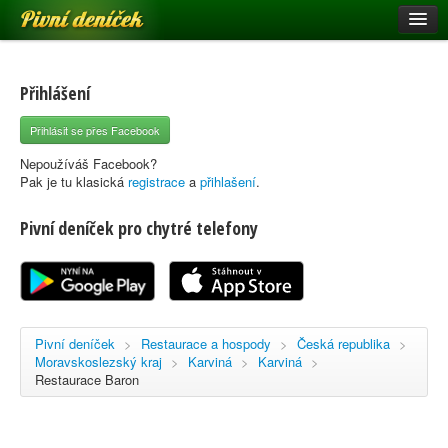
Pivní deníček
Restaurace a hospody
Pivní mapa
Přihlášení
Pivní značky
Přihlásit se přes Facebook
Nápověda
Nepoužíváš Facebook?
Pak je tu klasická
registrace
a
přihlašení
.
Pivní deníček pro chytré telefony
Přihlásit se
Registrace
Pivní deníček
>
Restaurace a hospody
>
Česká republika
>
Moravskoslezský kraj
>
Karviná
>
Karviná
>
Restaurace Baron