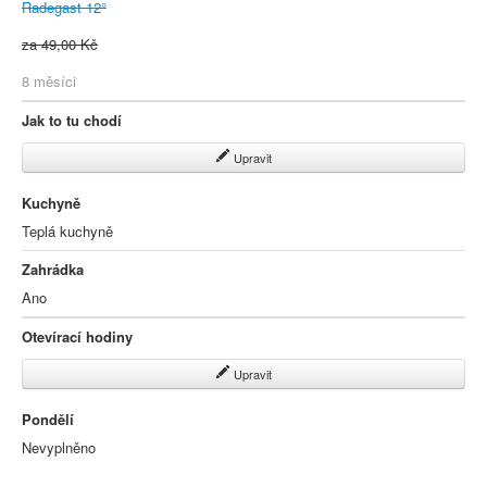
Radegast 12°
za 49,00 Kč
8 měsíci
Jak to tu chodí
Upravit
Kuchyně
Teplá kuchyně
Zahrádka
Ano
Otevírací hodiny
Upravit
Pondělí
Nevyplněno