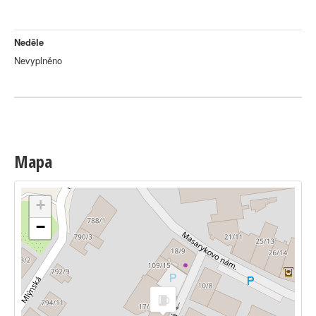
Neděle
Nevyplněno
Mapa
+
−