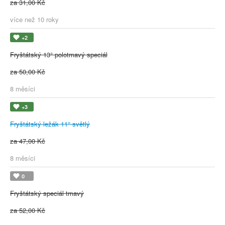
za 31,00 Kč
více než 10 roky
+2
Fryštátský 13° polotmavý speciál
za 50,00 Kč
8 měsíci
+3
Fryštátský ležák 11° světlý
za 47,00 Kč
8 měsíci
0
Fryštátský speciál tmavý
za 52,00 Kč