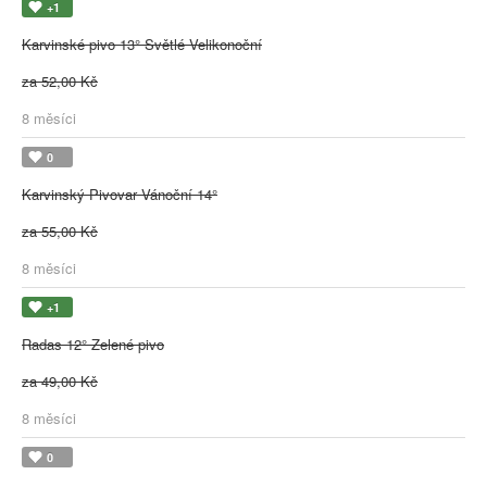
+1
Karvinské pivo 13° Světlé Velikonoční
za 52,00 Kč
8 měsíci
0
Karvinský Pivovar Vánoční 14°
za 55,00 Kč
8 měsíci
+1
Radas 12° Zelené pivo
za 49,00 Kč
8 měsíci
0