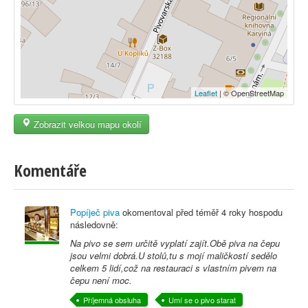
Leaflet
| © OpenStreetMap
Zobrazit velkou mapu okolí
Komentáře
Popíječ piva
okomentoval před
téměř 4 roky
hospodu
následovně:
Na pivo se sem určitě vyplatí zajít.Obě piva na čepu
jsou velmi dobrá.U stolů,tu s mojí maličkostí sedělo
celkem 5 lidí,což na restauraci s vlastním pivem na
čepu není moc.
Příjemná obsluha
Umí se o pivo starat