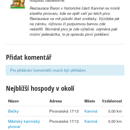
hospodu následovně:
Restaurace Baron v historické části Karviné na místě
starého pivovaru, kde se opět vaří po letch pivo.
Restaurace na mě působí dost snobsky. Výzdoba jak
na zámku, růžovou či purpurovou barvou zde
nešetřili. Nicméně pivo je zde výtečné, zejména pak
místní jedenáctka, to je opravdu pivní potěšení.
Přidat komentář
Pro přidávání komentářů musíš být přihlášen.
Nejbližší hospody v okolí
Název
Adresa
Město
Vzdálenost
Bečky
Pivovarská 17/13
Karviná
0,00 km
Městský karvinský
Pivovarská 17/13
Karviná
0,00 km
pivovar