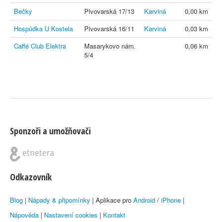
Bečky
Pivovarská 17/13
Karviná
0,00 km
Hospůdka U Kostela
Pivovarská 16/11
Karviná
0,03 km
Caffé Club Elektra
Masarykovo nám.
0,06 km
5/4
Sponzoři a umožňovači
Odkazovník
Blog
|
Nápady & připomínky
| Aplikace pro
Android
/
iPhone
|
Nápověda
|
Nastavení cookies
|
Kontakt