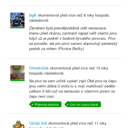
bigK
okomentoval před
více než 8 roky
hospodu
následovně:
Záměrem byla pravděpodobně nóbl restaurace,
kterou před zkázou zachránil nápad vařit vlastní pivo,
když už je podnik v budově bývalého pivovaru. Pivo
se povedlo, ale pro pivní sezení doporučuji sesterský
podnik za rohem (Pivnice Bečky)
Chmelníček
okomentoval před
více než 10 roky
hospodu následovně:
Na pivo se sem určitě vyplatí zajít.Obě piva na čepu
jsou velmi dobrá.U stolů,tu s mojí maličkostí sedělo
celkem 5 lidí,což na restauraci s vlastním pivem na
čepu není moc.
Příjemná obsluha
Umí se o pivo starat
Ožralý troll
okomentoval před
více než 11 roky