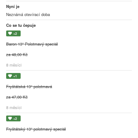
Nyní je
Neznámá otevírací doba
Co se tu čepuje
+2
Baron 13° Polotmavý speciál
za 48,00 Kč
8 měsíci
+1
Fryštátská 13° polotmavá
za 47,00 Kč
8 měsíci
+2
Fryštátský 13° polotmavý speciál