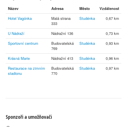
Název
Adresa
Město
Vzdálenost
Hotel Vagónka
Malá strana
Studénka
0,67 km
333
U Nádraží
Nádražní 136
0,73 km
Sportovní centrum
Budovatelská
Studénka
0,93 km
769
Krásná Marie
Nádražní 413
Studénka
0,96 km
Restaurace na zimním
Budovatelská
Studénka
0,97 km
stadionu
770
Sponzoři a umožňovači