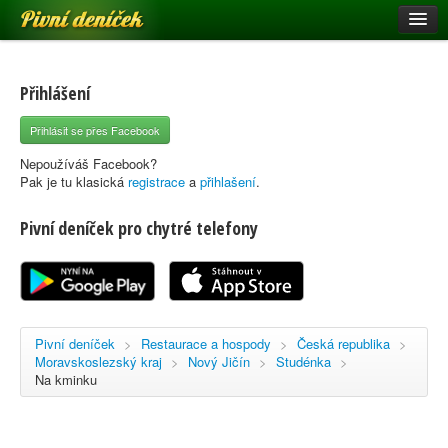
Pivní deníček
Restaurace a hospody
Pivní mapa
Přihlášení
Pivní značky
Přihlásit se přes Facebook
Nápověda
Nepoužíváš Facebook?
Pak je tu klasická
registrace
a
přihlašení
.
Pivní deníček pro chytré telefony
Přihlásit se
Registrace
Pivní deníček
>
Restaurace a hospody
>
Česká republika
>
Moravskoslezský kraj
>
Nový Jičín
>
Studénka
>
Na kminku