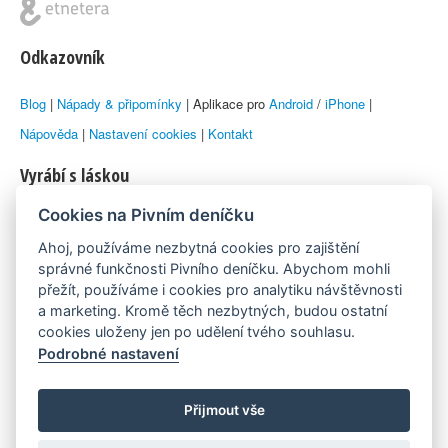
Odkazovník
Blog
|
Nápady & připomínky
| Aplikace pro
Android
/
iPhone
|
Nápověda
|
Nastavení cookies
|
Kontakt
Vyrábí s láskou
Cookies na Pivním deníčku
© 2010–2026 by
Lukáš Zeman
aka Emka
Ahoj, používáme nezbytná cookies pro zajištění
Máme rádi
správné funkčnosti Pivního deníčku. Abychom mohli
přežít, používáme i cookies pro analytiku návštěvnosti
a marketing. Kromě těch nezbytných, budou ostatní
Pivní.info
cookies uloženy jen po udělení tvého souhlasu.
Podrobné nastavení
Poznámka pod čarou
Pivní deníček je nezávislý zdroj, který není spjat s žádným
Přijmout vše
konkrétním pivovarem ani restaurací. Názory uživatelů nemusí nutně