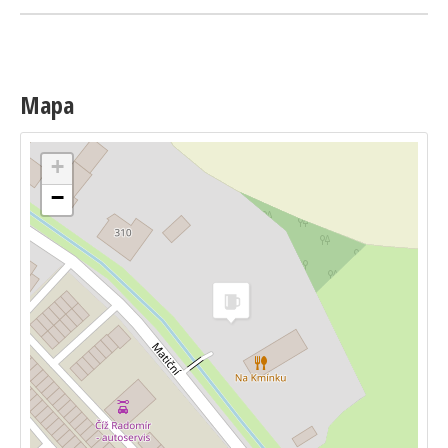
Mapa
+
−