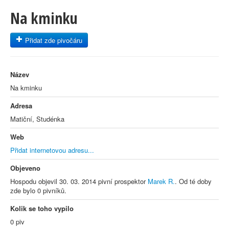
Na kminku
Přidat zde pivočáru
Název
Na kminku
Adresa
Matiční, Studénka
Web
Přidat internetovou adresu...
Objeveno
Hospodu objevil 30. 03. 2014 pivní prospektor
Marek R.
. Od té doby
zde bylo 0 pivníků.
Kolik se toho vypilo
0 piv