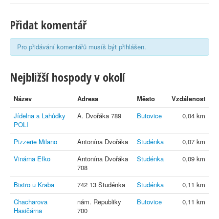
Přidat komentář
Pro přidávání komentářů musíš být přihlášen.
Nejbližší hospody v okolí
Název
Adresa
Město
Vzdálenost
Jídelna a Lahůdky
A. Dvořáka 789
Butovice
0,04 km
POLI
Pizzerie Milano
Antonína Dvořáka
Studénka
0,07 km
Vinárna Efko
Antonína Dvořáka
Studénka
0,09 km
708
Bistro u Kraba
742 13 Studénka
Studénka
0,11 km
Chacharova
nám. Republiky
Butovice
0,11 km
Hasičárna
700