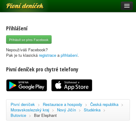
Pivní deníček
Restaurace a hospody
Pivní mapa
Přihlášení
Pivní značky
Přihlásit se přes Facebook
Nápověda
Nepoužíváš Facebook?
Pak je tu klasická
registrace
a
přihlašení
.
Pivní deníček pro chytré telefony
Přihlásit se
Registrace
Pivní deníček
>
Restaurace a hospody
>
Česká republika
>
Moravskoslezský kraj
>
Nový Jičín
>
Studénka
>
Butovice
>
Bar Elephant