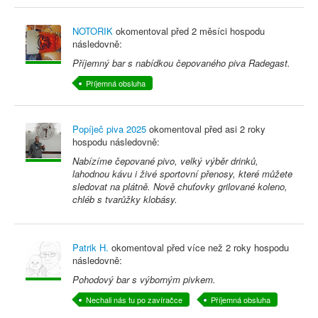
NOTORIK
okomentoval před
2 měsíci
hospodu
následovně:
Příjemný bar s nabídkou čepovaného piva Radegast.
Příjemná obsluha
Popíječ piva 2025
okomentoval před
asi 2 roky
hospodu následovně:
Nabízíme čepované pivo, velký výběr drinků,
lahodnou kávu i živé sportovní přenosy, které můžete
sledovat na plátně. Nově chuťovky grilované koleno,
chléb s tvarůžky klobásy.
Patrik H.
okomentoval před
více než 2 roky
hospodu
následovně:
Pohodový bar s výborným pivkem.
Nechali nás tu po zavíračce
Příjemná obsluha