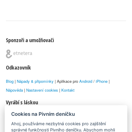
Sponzoři a umožňovači
Odkazovník
Blog
|
Nápady & připomínky
| Aplikace pro
Android
/
iPhone
|
Nápověda
|
Nastavení cookies
|
Kontakt
Vyrábí s láskou
Cookies na Pivním deníčku
© 2010–2026 by
Lukáš Zeman
aka Emka
Ahoj, používáme nezbytná cookies pro zajištění
Máme rádi
správné funkčnosti Pivního deníčku. Abychom mohli