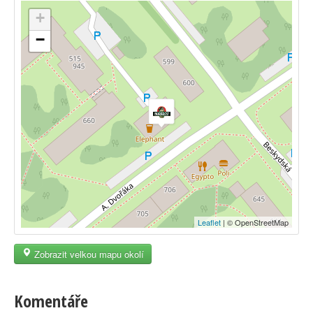
+
−
Leaflet
| © OpenStreetMap
Zobrazit velkou mapu okolí
Komentáře