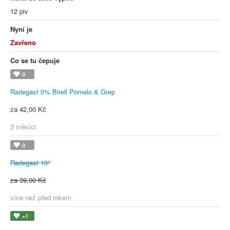
12 piv
Nyní je
Zavřeno
Co se tu čepuje
0
Radegast 0% Birell Pomelo & Grep
za 42,00 Kč
2 měsíci
0
Radegast 10°
za 39,00 Kč
více než před rokem
+1