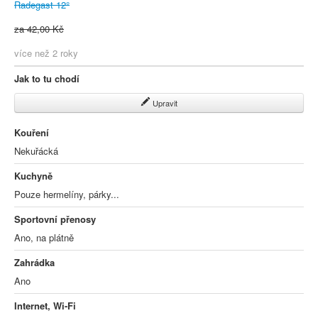
Radegast 12°
za 42,00 Kč
více než 2 roky
Jak to tu chodí
Upravit
Kouření
Nekuřácká
Kuchyně
Pouze hermelíny, párky...
Sportovní přenosy
Ano, na plátně
Zahrádka
Ano
Internet, Wi-Fi