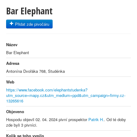
Bar Elephant
Přidat zde pivočáru
Název
Bar Elephant
Adresa
Antonína Dvořáka 768, Studénka
Web
https://www.facebook.com/elephantstudenka?
utm_source=mapy.cz&utm_medium=ppd&utm_campaign=firmy.cz-
13265616
Objeveno
Hospodu objevil 02. 04. 2024 pivní prospektor
Patrik H.
. Od té doby
zde byli 3 pivníci.
Kolik se toho vypilo