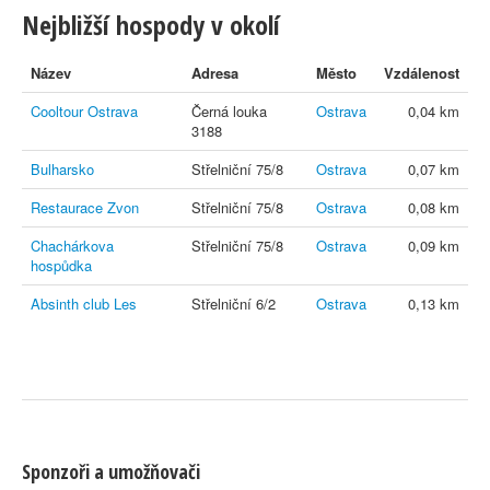
Nejbližší hospody v okolí
Název
Adresa
Město
Vzdálenost
Cooltour Ostrava
Černá louka
Ostrava
0,04 km
3188
Bulharsko
Střelniční 75/8
Ostrava
0,07 km
Restaurace Zvon
Střelniční 75/8
Ostrava
0,08 km
Chachárkova
Střelniční 75/8
Ostrava
0,09 km
hospůdka
Absinth club Les
Střelniční 6/2
Ostrava
0,13 km
Sponzoři a umožňovači