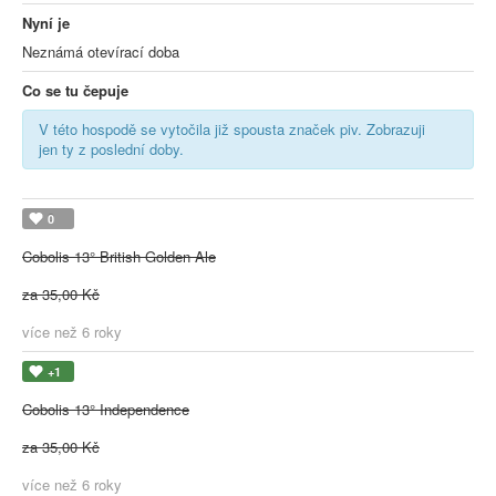
Nyní je
Neznámá otevírací doba
Co se tu čepuje
V této hospodě se vytočila již spousta značek piv. Zobrazuji
jen ty z poslední doby.
0
Cobolis 13° British Golden Ale
za 35,00 Kč
více než 6 roky
+1
Cobolis 13° Independence
za 35,00 Kč
více než 6 roky