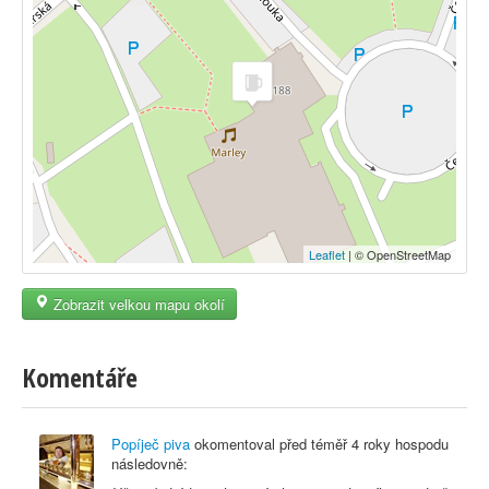
Leaflet
| © OpenStreetMap
Zobrazit velkou mapu okolí
Komentáře
Popíječ piva
okomentoval před
téměř 4 roky
hospodu
následovně: