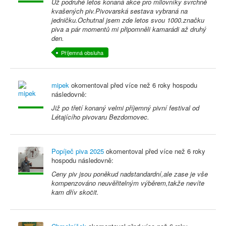
Už podruhé letos konaná akce pro milovníky svrchně
kvašených piv.Pivovarská sestava vybraná na
jedničku.Ochutnal jsem zde letos svou 1000.značku
piva a pár momentů mi připomněli kamarádi až druhý
den.
Příjemná obsluha
mipek
okomentoval před
více než 6 roky
hospodu
následovně:
Již po třetí konaný velmi příjemný pivní festival od
Létajícího pivovaru Bezdomovec.
Popíječ piva 2025
okomentoval před
více než 6 roky
hospodu následovně:
Ceny piv jsou poněkud nadstandardní,ale zase je vše
kompenzováno neuvěřitelným výběrem,takže nevíte
kam dřív skoċit.