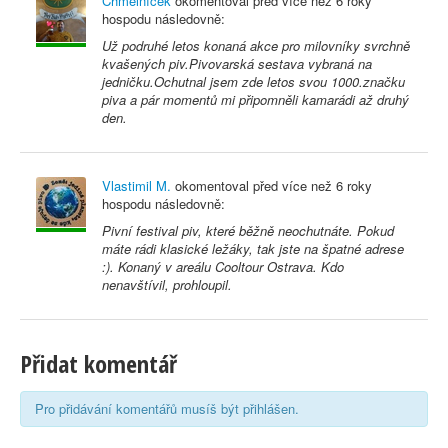
Chmelníček
okomentoval před
více než 6 roky
hospodu následovně:
Už podruhé letos konaná akce pro milovníky svrchně
kvašených piv.Pivovarská sestava vybraná na
jedničku.Ochutnal jsem zde letos svou 1000.značku
piva a pár momentů mi připomněli kamarádi až druhý
den.
Vlastimil M.
okomentoval před
více než 6 roky
hospodu následovně:
Pivní festival piv, které běžně neochutnáte. Pokud
máte rádi klasické ležáky, tak jste na špatné adrese
:). Konaný v areálu Cooltour Ostrava. Kdo
nenavštívil, prohloupil.
Přidat komentář
Pro přidávání komentářů musíš být přihlášen.