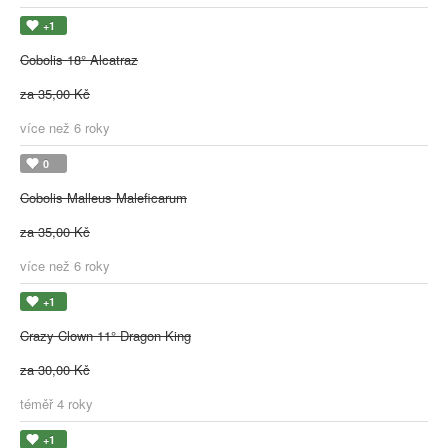
+1
Cobolis 18° Alcatraz
za 35,00 Kč
více než 6 roky
0
Cobolis Malleus Maleficarum
za 35,00 Kč
více než 6 roky
+1
Crazy Clown 11° Dragon King
za 30,00 Kč
téměř 4 roky
+1