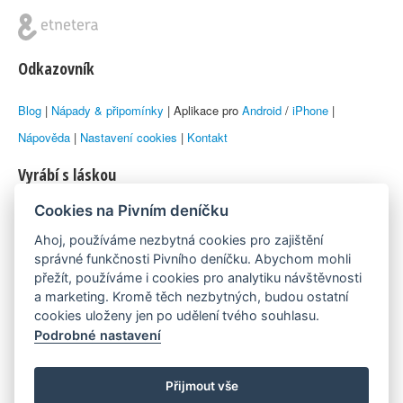
Odkazovník
Blog
|
Nápady & připomínky
| Aplikace pro
Android
/
iPhone
|
Nápověda
|
Nastavení cookies
|
Kontakt
Vyrábí s láskou
Cookies na Pivním deníčku
© 2010–2026 by
Lukáš Zeman
aka Emka
Ahoj, používáme nezbytná cookies pro zajištění
Máme rádi
správné funkčnosti Pivního deníčku. Abychom mohli
přežít, používáme i cookies pro analytiku návštěvnosti
a marketing. Kromě těch nezbytných, budou ostatní
Pivní.info
cookies uloženy jen po udělení tvého souhlasu.
Podrobné nastavení
Poznámka pod čarou
Pivní deníček je nezávislý zdroj, který není spjat s žádným
Přijmout vše