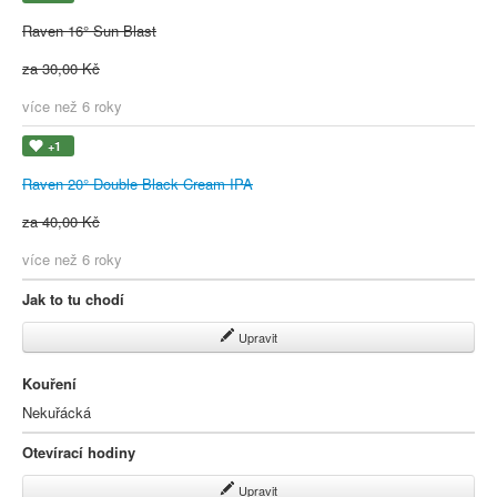
Raven 16° Sun Blast
za 30,00 Kč
více než 6 roky
+1
Raven 20° Double Black Cream IPA
za 40,00 Kč
více než 6 roky
Jak to tu chodí
Upravit
Kouření
Nekuřácká
Otevírací hodiny
Upravit