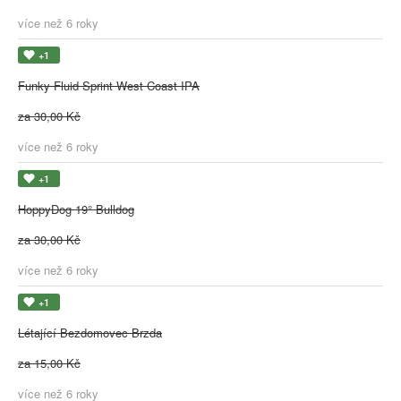
více než 6 roky
+1
Funky Fluid Sprint West Coast IPA
za 30,00 Kč
více než 6 roky
+1
HoppyDog 19° Bulldog
za 30,00 Kč
více než 6 roky
+1
Létající Bezdomovec Brzda
za 15,00 Kč
více než 6 roky