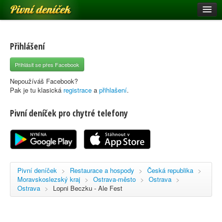
Pivní deníček
Restaurace a hospody
Pivní mapa
Přihlášení
Pivní značky
Přihlásit se přes Facebook
Nápověda
Nepoužíváš Facebook?
Pak je tu klasická
registrace
a
přihlašení
.
Pivní deníček pro chytré telefony
Přihlásit se
Registrace
Pivní deníček
>
Restaurace a hospody
>
Česká republika
>
Moravskoslezský kraj
>
Ostrava-město
>
Ostrava
>
Ostrava
>
Lopni Beczku - Ale Fest