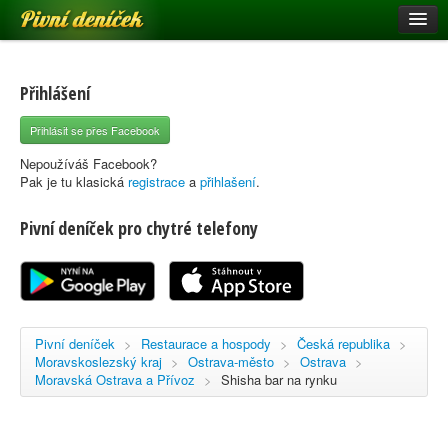
Pivní deníček
Restaurace a hospody
Pivní mapa
Přihlášení
Pivní značky
Přihlásit se přes Facebook
Nápověda
Nepoužíváš Facebook?
Pak je tu klasická
registrace
a
přihlašení
.
Pivní deníček pro chytré telefony
Přihlásit se
Registrace
Pivní deníček
>
Restaurace a hospody
>
Česká republika
>
Moravskoslezský kraj
>
Ostrava-město
>
Ostrava
>
Moravská Ostrava a Přívoz
>
Shisha bar na rynku