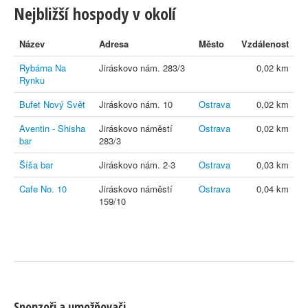
Nejbližší hospody v okolí
Název
Adresa
Město
Vzdálenost
Rybárna Na
Jiráskovo nám. 283/3
0,02 km
Rynku
Bufet Nový Svět
Jiráskovo nám. 10
Ostrava
0,02 km
Aventin - Shisha
Jiráskovo náměstí
Ostrava
0,02 km
bar
283/3
Šíša bar
Jiráskovo nám. 2-3
Ostrava
0,03 km
Cafe No. 10
Jiráskovo náměstí
Ostrava
0,04 km
159/10
Sponzoři a umožňovači