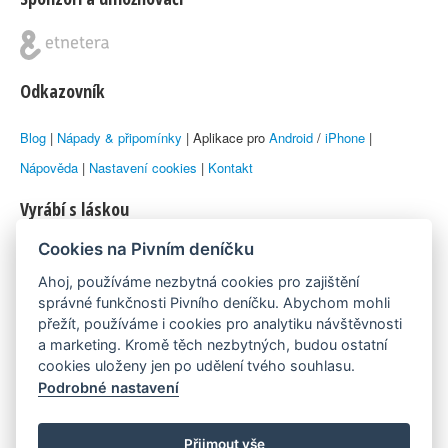
Odkazovník
Blog
|
Nápady & připomínky
| Aplikace pro
Android
/
iPhone
|
Nápověda
|
Nastavení cookies
|
Kontakt
Vyrábí s láskou
Cookies na Pivním deníčku
© 2010–2026 by
Lukáš Zeman
aka Emka
Ahoj, používáme nezbytná cookies pro zajištění
Máme rádi
správné funkčnosti Pivního deníčku. Abychom mohli
přežít, používáme i cookies pro analytiku návštěvnosti
a marketing. Kromě těch nezbytných, budou ostatní
Pivní.info
cookies uloženy jen po udělení tvého souhlasu.
Podrobné nastavení
Poznámka pod čarou
Pivní deníček je nezávislý zdroj, který není spjat s žádným
Přijmout vše