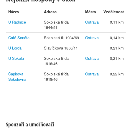
Název
Adresa
Město
Vzdálenost
U Radnice
Sokolská třída
Ostrava
0,11 km
1944/51
Café Sonáta
Sokolská tř. 1934/69
Ostrava
0,14 km
U Lorda
Slavíčkova 1856/11
0,21 km
U Sokola
Sokolská třída
Ostrava
0,21 km
1918/46
Čapkova
Sokolská třída
Ostrava
0,22 km
Sokolovna
1918/46
Sponzoři a umožňovači