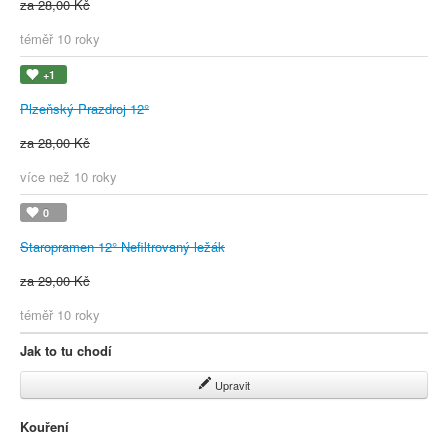
za 28,00 Kč
téměř 10 roky
+1
Plzeňský Prazdroj 12°
za 28,00 Kč
více než 10 roky
0
Staropramen 12° Nefiltrovaný ležák
za 29,00 Kč
téměř 10 roky
Jak to tu chodí
Upravit
Kouření