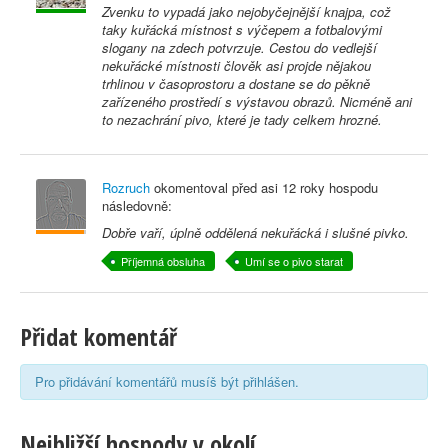
Zvenku to vypadá jako nejobyčejnější knajpa, což
taky kuřácká místnost s výčepem a fotbalovými
slogany na zdech potvrzuje. Cestou do vedlejší
nekuřácké místnosti člověk asi projde nějakou
trhlinou v časoprostoru a dostane se do pěkně
zařízeného prostředí s výstavou obrazů. Nicméně ani
to nezachrání pivo, které je tady celkem hrozné.
Rozruch
okomentoval před
asi 12 roky
hospodu
následovně:
Dobře vaří, úplně oddělená nekuřácká i slušné pivko.
Příjemná obsluha
Umí se o pivo starat
Přidat komentář
Pro přidávání komentářů musíš být přihlášen.
Nejbližší hospody v okolí