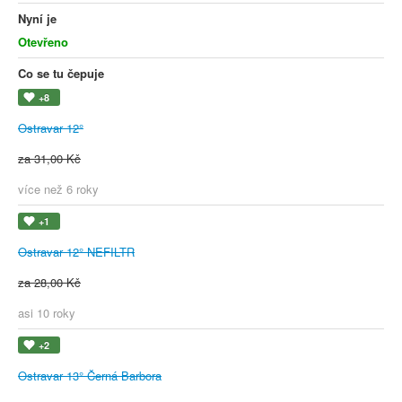
Nyní je
Otevřeno
Co se tu čepuje
+8
Ostravar 12°
za 31,00 Kč
více než 6 roky
+1
Ostravar 12° NEFILTR
za 28,00 Kč
asi 10 roky
+2
Ostravar 13° Černá Barbora