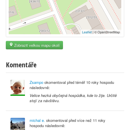
Leaflet
| © OpenStreetMap
Zobrazit velkou mapu okolí
Komentáře
Zsampo
okomentoval před
téměř 10 roky
hospodu
následovně:
Velice hezká obyčejná hospůdka, kde to žije. Určitě
stojí za návštěvu.
michal e.
okomentoval před
více než 11 roky
hospodu následovně: