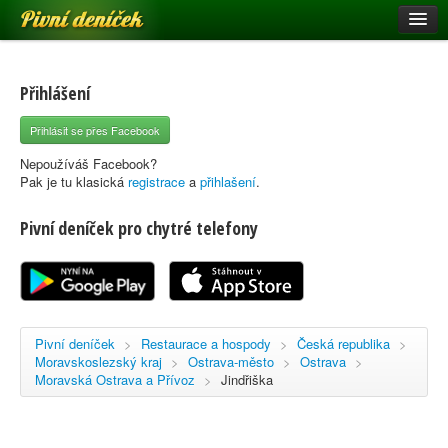
Pivní deníček
Restaurace a hospody
Pivní mapa
Přihlášení
Pivní značky
Přihlásit se přes Facebook
Nápověda
Nepoužíváš Facebook?
Pak je tu klasická
registrace
a
přihlašení
.
Pivní deníček pro chytré telefony
Přihlásit se
Registrace
Pivní deníček
>
Restaurace a hospody
>
Česká republika
>
Moravskoslezský kraj
>
Ostrava-město
>
Ostrava
>
Moravská Ostrava a Přívoz
>
Jindřiška