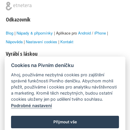
Odkazovník
Blog
|
Nápady & připomínky
| Aplikace pro
Android
/
iPhone
|
Nápověda
|
Nastavení cookies
|
Kontakt
Vyrábí s láskou
Cookies na Pivním deníčku
© 2010–2026 by
Lukáš Zeman
aka Emka
Ahoj, používáme nezbytná cookies pro zajištění
Máme rádi
správné funkčnosti Pivního deníčku. Abychom mohli
přežít, používáme i cookies pro analytiku návštěvnosti
a marketing. Kromě těch nezbytných, budou ostatní
Pivní.info
cookies uloženy jen po udělení tvého souhlasu.
Podrobné nastavení
Poznámka pod čarou
Pivní deníček je nezávislý zdroj, který není spjat s žádným
Přijmout vše
konkrétním pivovarem ani restaurací. Názory uživatelů nemusí nutně