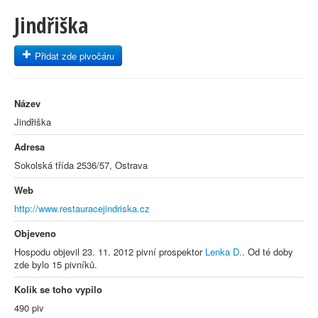
Jindřiška
Přidat zde pivočáru
Název
Jindřiška
Adresa
Sokolská třída 2536/57, Ostrava
Web
http://www.restauracejindriska.cz
Objeveno
Hospodu objevil 23. 11. 2012 pivní prospektor
Lenka D.
. Od té doby
zde bylo 15 pivníků.
Kolik se toho vypilo
490 piv