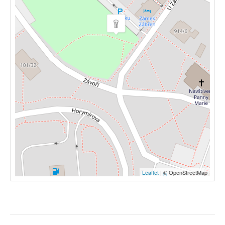
Leaflet
| © OpenStreetMap