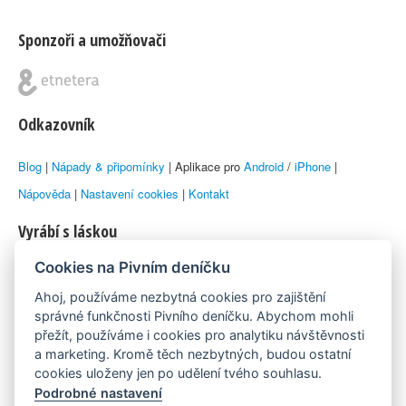
Sponzoři a umožňovači
Odkazovník
Blog
|
Nápady & připomínky
| Aplikace pro
Android
/
iPhone
|
Nápověda
|
Nastavení cookies
|
Kontakt
Vyrábí s láskou
Cookies na Pivním deníčku
© 2010–2026 by
Lukáš Zeman
aka Emka
Ahoj, používáme nezbytná cookies pro zajištění
Máme rádi
správné funkčnosti Pivního deníčku. Abychom mohli
přežít, používáme i cookies pro analytiku návštěvnosti
a marketing. Kromě těch nezbytných, budou ostatní
Pivní.info
cookies uloženy jen po udělení tvého souhlasu.
Podrobné nastavení
Poznámka pod čarou