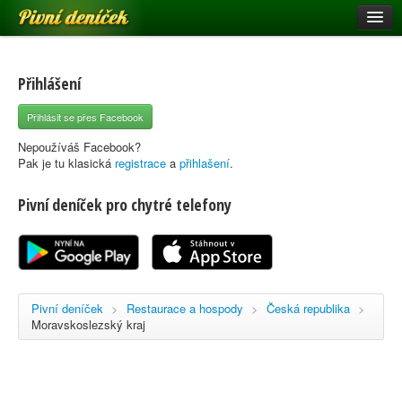
Pivní deníček
Restaurace a hospody
Pivní mapa
Přihlášení
Pivní značky
Přihlásit se přes Facebook
Nápověda
Nepoužíváš Facebook?
Pak je tu klasická
registrace
a
přihlašení
.
Pivní deníček pro chytré telefony
Přihlásit se
Registrace
Pivní deníček
>
Restaurace a hospody
>
Česká republika
>
Moravskoslezský kraj