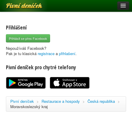
Pivní deníček
Restaurace a hospody
Pivní mapa
Přihlášení
Pivní značky
Přihlásit se přes Facebook
Nápověda
Nepoužíváš Facebook?
Pak je tu klasická
registrace
a
přihlašení
.
Pivní deníček pro chytré telefony
Přihlásit se
Registrace
Pivní deníček
>
Restaurace a hospody
>
Česká republika
>
Moravskoslezský kraj