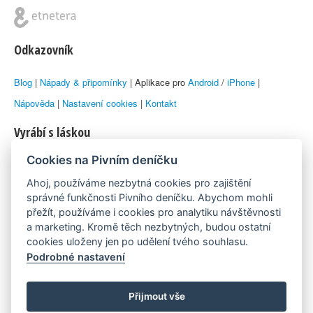
Odkazovník
Blog
|
Nápady & připomínky
| Aplikace pro
Android
/
iPhone
|
Nápověda
|
Nastavení cookies
|
Kontakt
Vyrábí s láskou
Cookies na Pivním deníčku
© 2010–2026 by
Lukáš Zeman
aka Emka
Ahoj, používáme nezbytná cookies pro zajištění
Máme rádi
správné funkčnosti Pivního deníčku. Abychom mohli
přežít, používáme i cookies pro analytiku návštěvnosti
a marketing. Kromě těch nezbytných, budou ostatní
Pivní.info
cookies uloženy jen po udělení tvého souhlasu.
Podrobné nastavení
Poznámka pod čarou
Pivní deníček je nezávislý zdroj, který není spjat s žádným
Přijmout vše