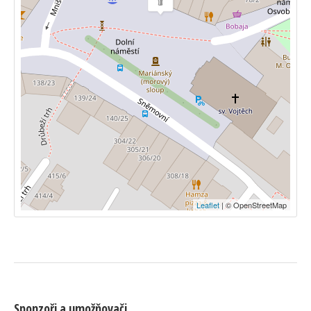
Leaflet
| © OpenStreetMap
Sponzoři a umožňovači