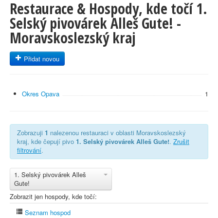
Restaurace & Hospody, kde točí 1.
Selský pivovárek Alleš Gute! -
Moravskoslezský kraj
Přidat novou
Okres Opava
1
Zobrazuji
1
nalezenou restauraci v oblasti Moravskoslezský
kraj, kde čepují pivo
1. Selský pivovárek Alleš Gute!
.
Zrušit
filtrování
.
1. Selský pivovárek Alleš
Gute!
Zobrazit jen hospody, kde točí:
Seznam hospod