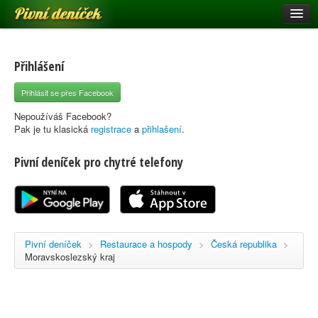
Pivní deníček
Restaurace a hospody
Pivní mapa
Přihlášení
Pivní značky
Přihlásit se přes Facebook
Nápověda
Nepoužíváš Facebook?
Pak je tu klasická
registrace
a
přihlašení
.
Pivní deníček pro chytré telefony
Přihlásit se
Registrace
Pivní deníček
>
Restaurace a hospody
>
Česká republika
>
Moravskoslezský kraj