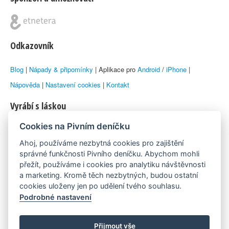
Odkazovník
Blog
|
Nápady & připomínky
| Aplikace pro
Android
/
iPhone
|
Nápověda
|
Nastavení cookies
|
Kontakt
Vyrábí s láskou
Cookies na Pivním deníčku
© 2010–2026 by
Lukáš Zeman
aka Emka
Ahoj, používáme nezbytná cookies pro zajištění
Máme rádi
správné funkčnosti Pivního deníčku. Abychom mohli
přežít, používáme i cookies pro analytiku návštěvnosti
a marketing. Kromě těch nezbytných, budou ostatní
Pivní.info
cookies uloženy jen po udělení tvého souhlasu.
Podrobné nastavení
Poznámka pod čarou
Pivní deníček je nezávislý zdroj, který není spjat s žádným
Přijmout vše