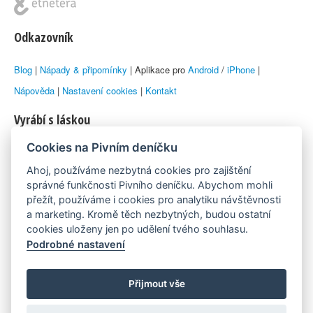
Odkazovník
Blog
|
Nápady & připomínky
| Aplikace pro
Android
/
iPhone
|
Nápověda
|
Nastavení cookies
|
Kontakt
Vyrábí s láskou
Cookies na Pivním deníčku
© 2010–2026 by
Lukáš Zeman
aka Emka
Ahoj, používáme nezbytná cookies pro zajištění
Máme rádi
správné funkčnosti Pivního deníčku. Abychom mohli
přežít, používáme i cookies pro analytiku návštěvnosti
a marketing. Kromě těch nezbytných, budou ostatní
Pivní.info
cookies uloženy jen po udělení tvého souhlasu.
Podrobné nastavení
Poznámka pod čarou
Pivní deníček je nezávislý zdroj, který není spjat s žádným
Přijmout vše
konkrétním pivovarem ani restaurací. Názory uživatelů nemusí nutně