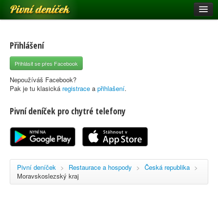
Pivní deníček
Restaurace a hospody
Pivní mapa
Přihlášení
Pivní značky
Přihlásit se přes Facebook
Nápověda
Nepoužíváš Facebook?
Pak je tu klasická
registrace
a
přihlašení
.
Pivní deníček pro chytré telefony
Přihlásit se
Registrace
Pivní deníček
>
Restaurace a hospody
>
Česká republika
>
Moravskoslezský kraj