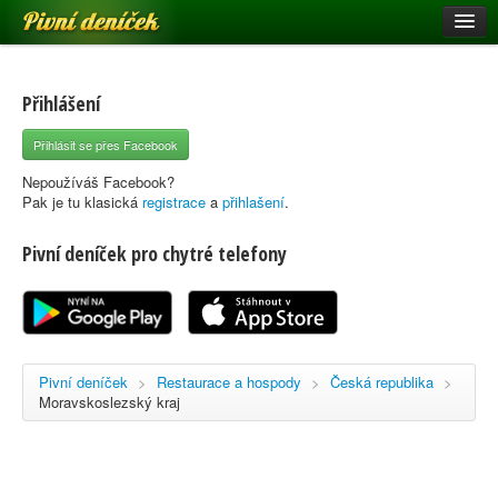
Pivní deníček
Restaurace a hospody
Pivní mapa
Přihlášení
Pivní značky
Přihlásit se přes Facebook
Nápověda
Nepoužíváš Facebook?
Pak je tu klasická
registrace
a
přihlašení
.
Pivní deníček pro chytré telefony
Přihlásit se
Registrace
Pivní deníček
>
Restaurace a hospody
>
Česká republika
>
Moravskoslezský kraj