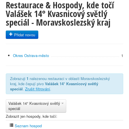
Restaurace & Hospody, kde točí
Valášek 14° Kvasnicový světlý
speciál - Moravskoslezský kraj
Přidat novou
Okres Ostrava-město
1
Zobrazuji
1
nalezenou restauraci v oblasti Moravskoslezský
kraj, kde čepují pivo
Valášek 14° Kvasnicový světlý
speciál
.
Zrušit filtrování
.
Valášek 14° Kvasnicový světlý
speciál
Zobrazit jen hospody, kde točí:
Seznam hospod