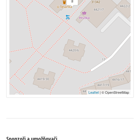
Leaflet
| © OpenStreetMap
Sponzoři a umožňovači