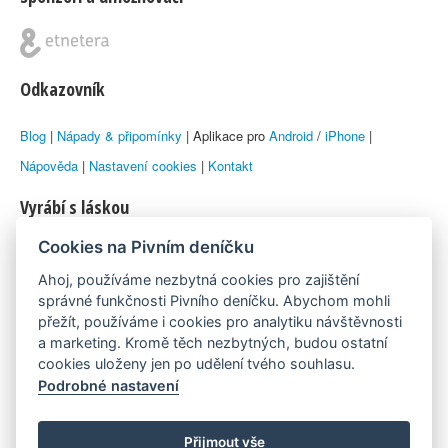
Odkazovník
Blog
|
Nápady & připomínky
| Aplikace pro
Android
/
iPhone
|
Nápověda
|
Nastavení cookies
|
Kontakt
Vyrábí s láskou
Cookies na Pivním deníčku
© 2010–2026 by
Lukáš Zeman
aka Emka
Ahoj, používáme nezbytná cookies pro zajištění
Máme rádi
správné funkčnosti Pivního deníčku. Abychom mohli
přežít, používáme i cookies pro analytiku návštěvnosti
a marketing. Kromě těch nezbytných, budou ostatní
Pivní.info
cookies uloženy jen po udělení tvého souhlasu.
Podrobné nastavení
Poznámka pod čarou
Pivní deníček je nezávislý zdroj, který není spjat s žádným
Přijmout vše