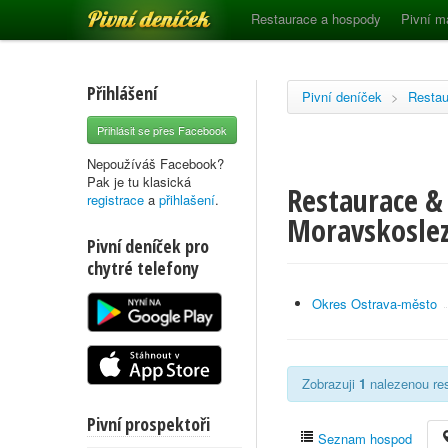
Pivní deníček
Restaurace a hospody
Pivní m
Přihlášení
Pivní deníček
>
Restau
Přihlásit se přes Facebook
Nepoužíváš Facebook?
Pak je tu klasická
Restaurace & 
registrace
a
přihlašení
.
Moravskoslez
Pivní deníček pro
chytré telefony
Okres Ostrava-město
Zobrazuji
1
nalezenou res
Pivní prospektoři
Seznam hospod