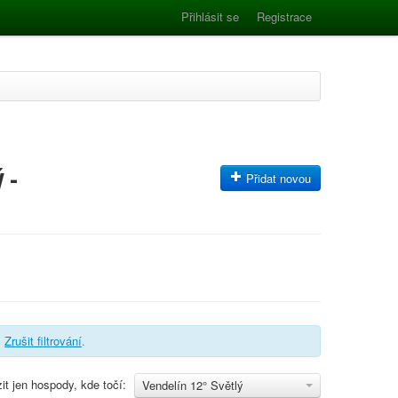
Přihlásit se
Registrace
 -
Přidat novou
.
Zrušit filtrování
.
it jen hospody, kde točí:
Vendelín 12° Světlý