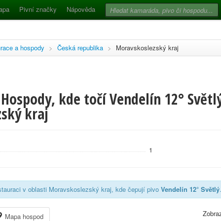
apa
Pivní značky
Nápověda
race a hospody
>
Česká republika
>
Moravskoslezský kraj
Hospody, kde točí Vendelín 12° Světlý
ský kraj
1
tauraci v oblasti Moravskoslezský kraj, kde čepují pivo
Vendelín 12° Světlý
Zobraz
Mapa hospod