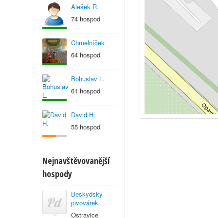
Alešek R.
74 hospod
Chmelníček
64 hospod
Bohuslav L.
61 hospod
David H.
55 hospod
Nejnavštěvovanější
hospody
Beskydský
pivovárek
Ostravice