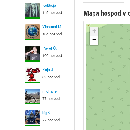
Keltboja
Mapa hospod v o
149 hospod
Vlastimil M.
+
104 hospod
−
Pavel Č.
100 hospod
Kája J.
82 hospod
michal e.
77 hospod
bigK
77 hospod