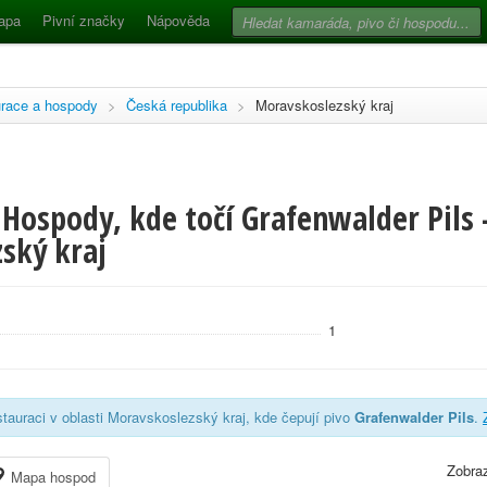
apa
Pivní značky
Nápověda
race a hospody
>
Česká republika
>
Moravskoslezský kraj
Hospody, kde točí Grafenwalder Pils 
ský kraj
1
tauraci v oblasti Moravskoslezský kraj, kde čepují pivo
Grafenwalder Pils
.
Zobraz
Mapa hospod