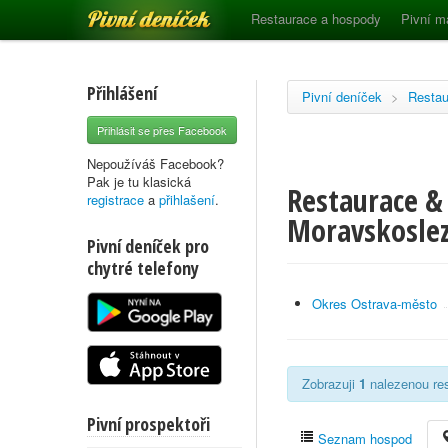
Pivní deníček
Restaurace a hospody
Pivní m
Přihlášení
Pivní deníček
>
Restau
Přihlásit se přes Facebook
Nepoužíváš Facebook?
Pak je tu klasická
Restaurace & 
registrace
a
přihlašení
.
Moravskoslez
Pivní deníček pro
chytré telefony
Okres Ostrava-město
Zobrazuji
1
nalezenou res
Pivní prospektoři
Seznam hospod