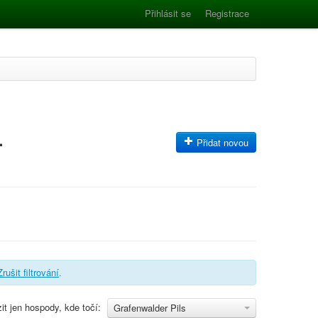
Přihlásit se
Registrace
-
Přidat novou
Zrušit filtrování
.
it jen hospody, kde točí:
Grafenwalder Pils