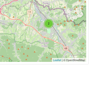
2
Leaflet
| © OpenStreetMap