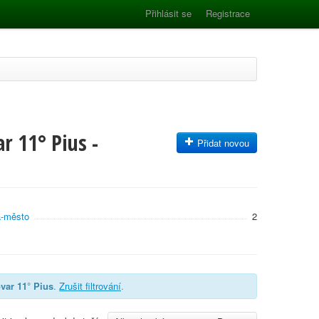
Přihlásit se
Registrace
r 11° Pius -
Přidat novou
a-město
2
var 11° Pius
.
Zrušit filtrování
.