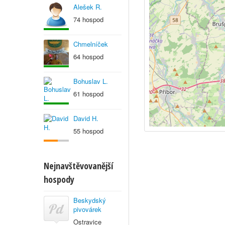
Alešek R.
74 hospod
Chmelníček
64 hospod
Bohuslav L.
61 hospod
David H.
55 hospod
Nejnavštěvovanější
hospody
Beskydský
pivovárek
Ostravice