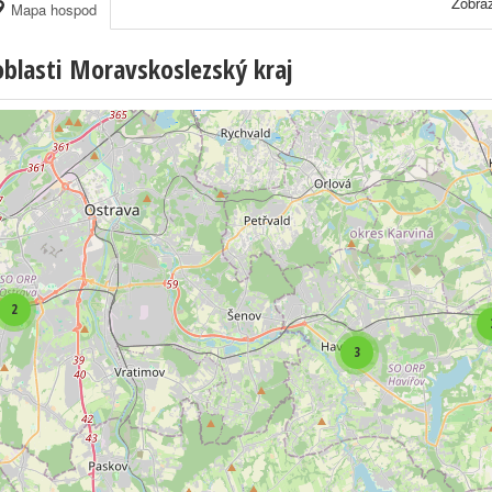
Zobraz
Mapa hospod
blasti Moravskoslezský kraj
2
3