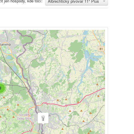
it jen hospody, kde točí:
Albrechtický pivovar 11° Pius
3