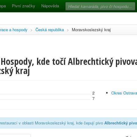
apa
Pivní značky
Nápověda
race a hospody
>
Česká republika
>
Moravskoslezský kraj
Hospody, kde točí Albrechtický pivova
ský kraj
2
Okres Ostrav
7
estaurací v oblasti Moravskoslezský kraj, kde čepují pivo
Albrechtický pivo