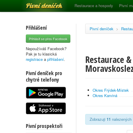
Pivní deníček
Restaurace a hospody
Pivní m
Přihlášení
Pivní deníček
>
Restau
Přihlásit se přes Facebook
Nepoužíváš Facebook?
Pak je tu klasická
Restaurace & 
registrace
a
přihlašení
.
Moravskoslez
Pivní deníček pro
chytré telefony
Okres Frýdek-Místek
Okres Karviná
Zobrazuji
11
nalezených r
Pivní prospektoři