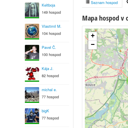
Seznam hospod
Keltboja
149 hospod
Mapa hospod v o
Vlastimil M.
104 hospod
+
−
Pavel Č.
100 hospod
Kája J.
82 hospod
michal e.
77 hospod
bigK
77 hospod