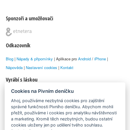
Sponzoři a umožňovači
Odkazovník
Blog
|
Nápady & připomínky
| Aplikace pro
Android
/
iPhone
|
Nápověda
|
Nastavení cookies
|
Kontakt
Vyrábí s láskou
Cookies na Pivním deníčku
© 2010–2026 by
Lukáš Zeman
aka Emka
Ahoj, používáme nezbytná cookies pro zajištění
Máme rádi
správné funkčnosti Pivního deníčku. Abychom mohli
přežít, používáme i cookies pro analytiku návštěvnosti
a marketing. Kromě těch nezbytných, budou ostatní
Pivní.info
cookies uloženy jen po udělení tvého souhlasu.