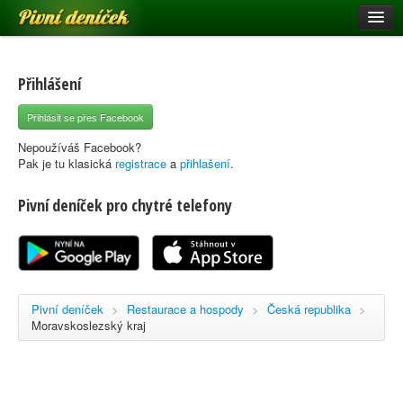
Pivní deníček
Restaurace a hospody
Pivní mapa
Přihlášení
Pivní značky
Přihlásit se přes Facebook
Nápověda
Nepoužíváš Facebook?
Pak je tu klasická
registrace
a
přihlašení
.
Pivní deníček pro chytré telefony
Přihlásit se
Registrace
Pivní deníček
>
Restaurace a hospody
>
Česká republika
>
Moravskoslezský kraj