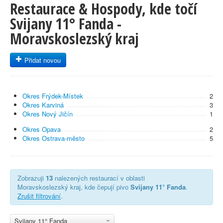
Restaurace & Hospody, kde točí
Svijany 11° Fanda -
Moravskoslezský kraj
Přidat novou
Okres Frýdek-Místek
2
Okres Karviná
3
Okres Nový Jičín
1
Okres Opava
2
Okres Ostrava-město
5
Zobrazuji
13
nalezených restaurací v oblasti
Moravskoslezský kraj, kde čepují pivo
Svijany 11° Fanda
.
Zrušit filtrování
.
Svijany 11° Fanda