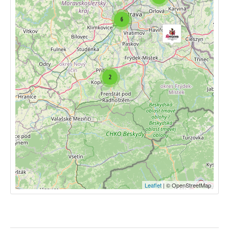
6
2
Leaflet
| © OpenStreetMap