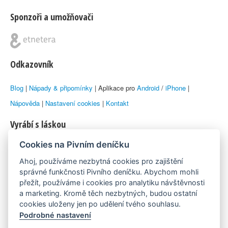
Sponzoři a umožňovači
Odkazovník
Blog
|
Nápady & připomínky
| Aplikace pro
Android
/
iPhone
|
Nápověda
|
Nastavení cookies
|
Kontakt
Vyrábí s láskou
Cookies na Pivním deníčku
© 2010–2026 by
Lukáš Zeman
aka Emka
Ahoj, používáme nezbytná cookies pro zajištění
Máme rádi
správné funkčnosti Pivního deníčku. Abychom mohli
přežít, používáme i cookies pro analytiku návštěvnosti
a marketing. Kromě těch nezbytných, budou ostatní
Pivní.info
cookies uloženy jen po udělení tvého souhlasu.
Podrobné nastavení
Poznámka pod čarou