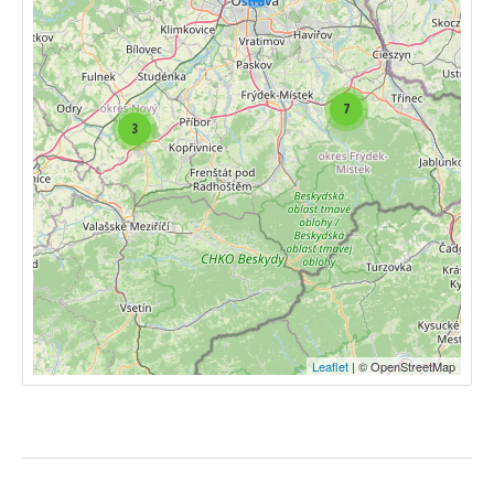
7
3
Leaflet
| © OpenStreetMap