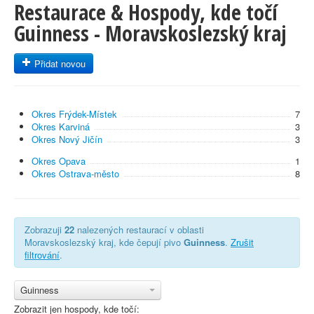
Restaurace & Hospody, kde točí
Guinness - Moravskoslezský kraj
Přidat novou
Okres Frýdek-Místek
7
Okres Karviná
3
Okres Nový Jičín
3
Okres Opava
1
Okres Ostrava-město
8
Zobrazuji
22
nalezených restaurací v oblasti
Moravskoslezský kraj, kde čepují pivo
Guinness
.
Zrušit
filtrování
.
Guinness
Zobrazit jen hospody, kde točí: