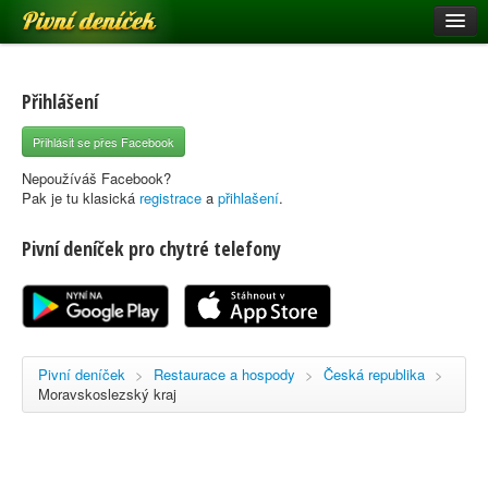
Pivní deníček
Restaurace a hospody
Pivní mapa
Přihlášení
Pivní značky
Přihlásit se přes Facebook
Nápověda
Nepoužíváš Facebook?
Pak je tu klasická
registrace
a
přihlašení
.
Pivní deníček pro chytré telefony
Přihlásit se
Registrace
Pivní deníček
>
Restaurace a hospody
>
Česká republika
>
Moravskoslezský kraj