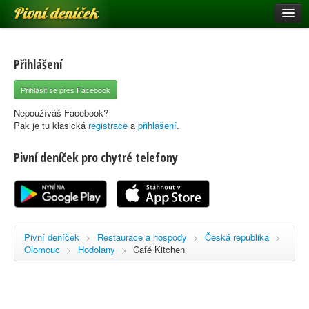
Pivní deníček
Restaurace a hospody
Pivní mapa
Přihlášení
Pivní značky
Přihlásit se přes Facebook
Nápověda
Nepoužíváš Facebook?
Pak je tu klasická
registrace
a
přihlašení
.
Pivní deníček pro chytré telefony
Přihlásit se
Registrace
Pivní deníček
>
Restaurace a hospody
>
Česká republika
>
Olomouc
>
Hodolany
>
Café Kitchen