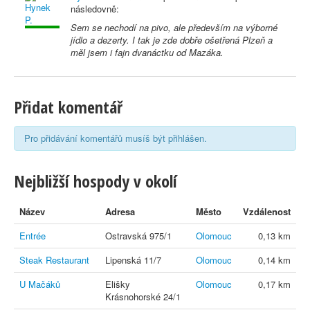
následovně:
Sem se nechodí na pivo, ale především na výborné
jídlo a dezerty. I tak je zde dobře ošetřená Plzeň a
měl jsem i fajn dvanáctku od Mazáka.
Přidat komentář
Pro přidávání komentářů musíš být přihlášen.
Nejbližší hospody v okolí
Název
Adresa
Město
Vzdálenost
Entrée
Ostravská 975/1
Olomouc
0,13 km
Steak Restaurant
Lipenská 11/7
Olomouc
0,14 km
U Mačáků
Elišky
Olomouc
0,17 km
Krásnohorské 24/1