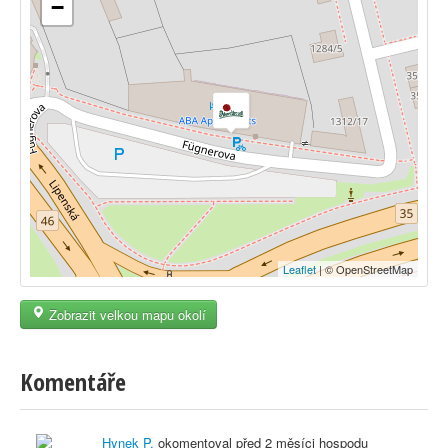
−
Leaflet
| © OpenStreetMap
Zobrazit velkou mapu okolí
Komentáře
Hynek P.
okomentoval před
2 měsíci
hospodu