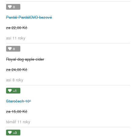
0
Pardál PardálOVO bezové
za 22,00 Kč
asi 11 roky
0
Royal dog apple cider
za 24,00 Kč
asi 8 roky
+1
Staročech 10°
za 15,00 Kč
téměř 11 roky
+3