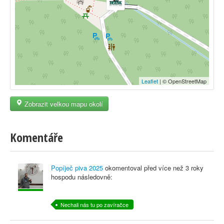
Leaflet
| © OpenStreetMap
Zobrazit velkou mapu okolí
Komentáře
Popíječ piva 2025
okomentoval před
více než 3 roky
hospodu následovně:
Nechali nás tu po zavíračce