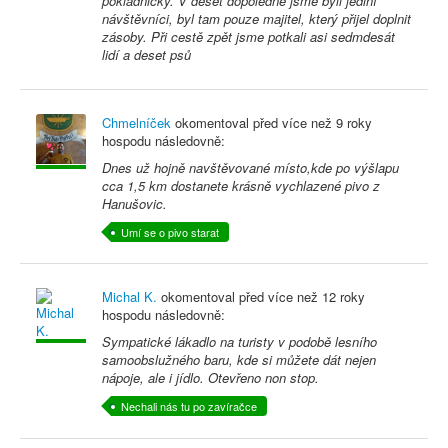
pokladničky. V deset dopoledne jsme byli jediní
návštěvníci, byl tam pouze majitel, který přijel doplnit
zásoby. Při cestě zpět jsme potkali asi sedmdesát
lidí a deset psů
Chmelníček
okomentoval před
více než 9 roky
hospodu následovně:
Dnes už hojně navštěvované místo,kde po výšlapu
cca 1,5 km dostanete krásně vychlazené pivo z
Hanušovic.
Umí se o pivo starat
Michal K.
okomentoval před
více než 12 roky
hospodu následovně:
Sympatické lákadlo na turisty v podobě lesního
samoobslužného baru, kde si můžete dát nejen
nápoje, ale i jídlo. Otevřeno non stop.
Nechali nás tu po zavíračce