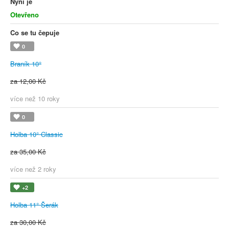
Nyní je
Otevřeno
Co se tu čepuje
0
Braník 10°
za 12,00 Kč
více než 10 roky
0
Holba 10° Classic
za 35,00 Kč
více než 2 roky
+2
Holba 11° Šerák
za 30,00 Kč