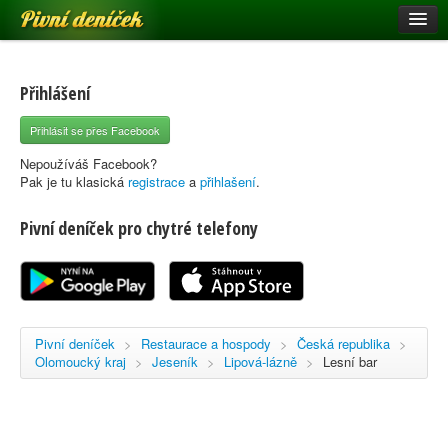
Pivní deníček
Restaurace a hospody
Pivní mapa
Přihlášení
Pivní značky
Přihlásit se přes Facebook
Nápověda
Nepoužíváš Facebook?
Pak je tu klasická
registrace
a
přihlašení
.
Pivní deníček pro chytré telefony
Přihlásit se
Registrace
Pivní deníček
>
Restaurace a hospody
>
Česká republika
>
Olomoucký kraj
>
Jeseník
>
Lipová-lázně
>
Lesní bar