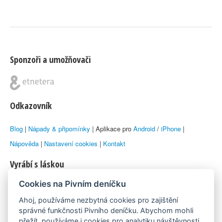
Sponzoři a umožňovači
Odkazovník
Blog
|
Nápady & připomínky
| Aplikace pro
Android
/
iPhone
|
Nápověda
|
Nastavení cookies
|
Kontakt
Vyrábí s láskou
Cookies na Pivním deníčku
© 2010–2026 by
Lukáš Zeman
aka Emka
Ahoj, používáme nezbytná cookies pro zajištění
Máme rádi
správné funkčnosti Pivního deníčku. Abychom mohli
přežít, používáme i cookies pro analytiku návštěvnosti