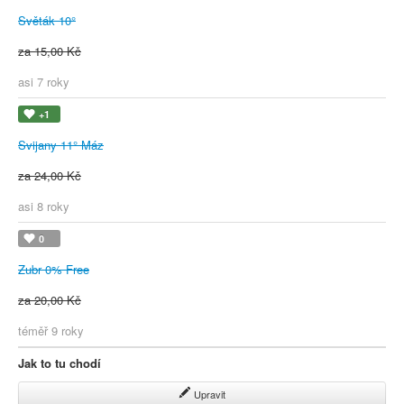
Světák 10°
za 15,00 Kč
asi 7 roky
+1
Svijany 11° Máz
za 24,00 Kč
asi 8 roky
0
Zubr 0% Free
za 20,00 Kč
téměř 9 roky
Jak to tu chodí
Upravit