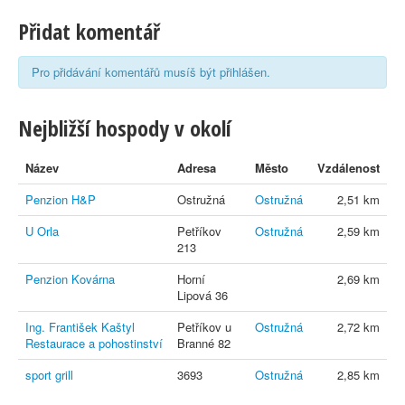
Přidat komentář
Pro přidávání komentářů musíš být přihlášen.
Nejbližší hospody v okolí
Název
Adresa
Město
Vzdálenost
Penzion H&P
Ostružná
Ostružná
2,51 km
U Orla
Petříkov
Ostružná
2,59 km
213
Penzion Kovárna
Horní
2,69 km
Lipová 36
Ing. František Kaštyl
Petříkov u
Ostružná
2,72 km
Restaurace a pohostinství
Branné 82
sport grill
3693
Ostružná
2,85 km