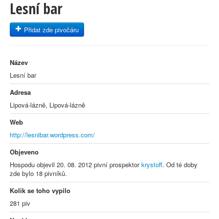
Lesní bar
Přidat zde pivočáru
Název
Lesní bar
Adresa
Lipová-lázně, Lipová-lázně
Web
http://lesnibar.wordpress.com/
Objeveno
Hospodu objevil 20. 08. 2012 pivní prospektor
krystoff
. Od té doby
zde bylo 18 pivníků.
Kolik se toho vypilo
281 piv