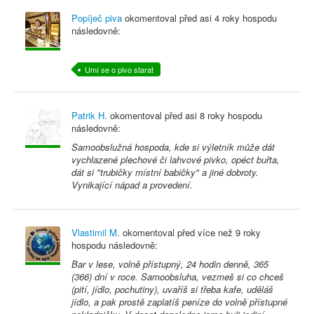
Popíječ piva
okomentoval před
asi 4 roky
hospodu
následovně:
Umí se o pivo starat
Patrik H.
okomentoval před
asi 8 roky
hospodu
následovně:
Samoobslužná hospoda, kde si výletník může dát
vychlazené plechové či lahvové pivko, opéct buřta,
dát si "trubičky místní babičky" a jiné dobroty.
Vynikající nápad a provedení.
Vlastimil M.
okomentoval před
více než 9 roky
hospodu následovně:
Bar v lese, volně přístupný, 24 hodin denně, 365
(366) dní v roce. Samoobsluha, vezmeš si co chceš
(pití, jídlo, pochutiny), uvaříš si třeba kafe, uděláš
jídlo, a pak prostě zaplatíš peníze do volně přístupné