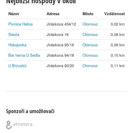
Nejbližší hospody v okolí
Název
Adresa
Město
Vzdálenost
Pivnice Helios
Jiráskova 434/12
Olomouc
0,02 km
Siesta
Jiráskova 16
Olomouc
0,08 km
Hokejovka
Jiráskova 95/16
Olomouc
0,09 km
Bar herna U Sedla
Jiráskova 94/18
Olomouc
0,10 km
U Brzusků
Jiráskova 93/20
Olomouc
0,11 km
Sponzoři a umožňovači