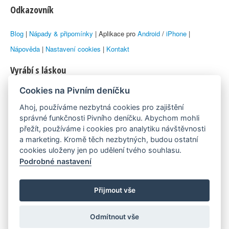
Odkazovník
Blog
|
Nápady & připomínky
| Aplikace pro
Android
/
iPhone
|
Nápověda
|
Nastavení cookies
|
Kontakt
Vyrábí s láskou
Cookies na Pivním deníčku
© 2010–2026 by
Lukáš Zeman
aka Emka
Ahoj, používáme nezbytná cookies pro zajištění
Máme rádi
správné funkčnosti Pivního deníčku. Abychom mohli
přežít, používáme i cookies pro analytiku návštěvnosti
a marketing. Kromě těch nezbytných, budou ostatní
Pivní.info
cookies uloženy jen po udělení tvého souhlasu.
Podrobné nastavení
Poznámka pod čarou
Pivní deníček je nezávislý zdroj, který není spjat s žádným
Přijmout vše
konkrétním pivovarem ani restaurací. Názory uživatelů nemusí nutně
Odmítnout vše
reprezentovat názory tvůrců Deníčku.