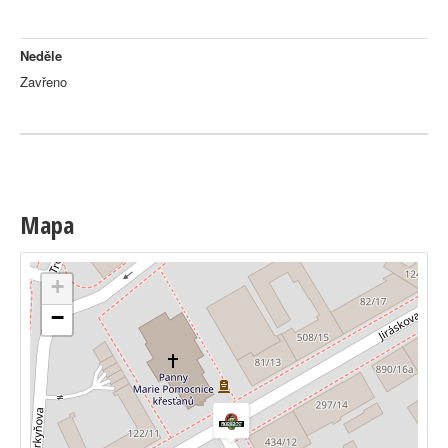
Neděle
Zavřeno
Mapa
+
−