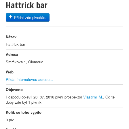
Hattrick bar
Přidat zde pivočáru
Název
Hattrick bar
Adresa
Smrčkova 1, Olomouc
Web
Přidat internetovou adresu...
Objeveno
Hospodu objevil 20. 07. 2016 pivní prospektor
Vlastimil M.
. Od té
doby zde byl 1 pivník.
Kolik se toho vypilo
0 piv