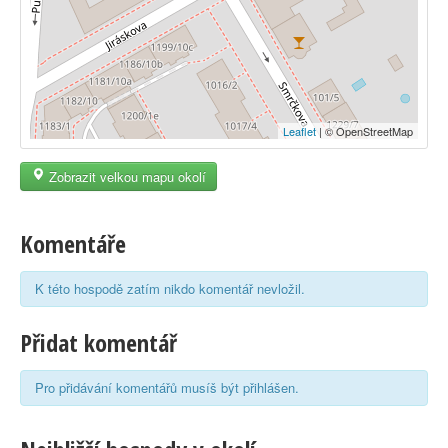
Leaflet
| © OpenStreetMap
Zobrazit velkou mapu okolí
Komentáře
K této hospodě zatím nikdo komentář nevložil.
Přidat komentář
Pro přidávání komentářů musíš být přihlášen.