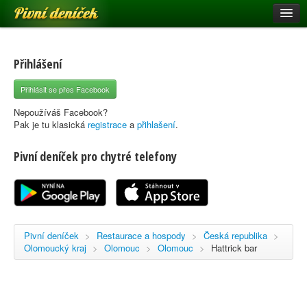
Pivní deníček
Restaurace a hospody
Pivní mapa
Přihlášení
Pivní značky
Přihlásit se přes Facebook
Nápověda
Nepoužíváš Facebook?
Pak je tu klasická
registrace
a
přihlašení
.
Pivní deníček pro chytré telefony
Přihlásit se
Registrace
Pivní deníček
>
Restaurace a hospody
>
Česká republika
>
Olomoucký kraj
>
Olomouc
>
Olomouc
>
Hattrick bar