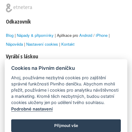
Odkazovník
Blog
|
Nápady & připomínky
| Aplikace pro
Android
/
iPhone
|
Nápověda
|
Nastavení cookies
|
Kontakt
Vyrábí s láskou
Cookies na Pivním deníčku
© 2010–2026 by
Lukáš Zeman
aka Emka
Ahoj, používáme nezbytná cookies pro zajištění
Máme rádi
správné funkčnosti Pivního deníčku. Abychom mohli
přežít, používáme i cookies pro analytiku návštěvnosti
a marketing. Kromě těch nezbytných, budou ostatní
Pivní.info
cookies uloženy jen po udělení tvého souhlasu.
Podrobné nastavení
Poznámka pod čarou
Pivní deníček je nezávislý zdroj, který není spjat s žádným
Přijmout vše