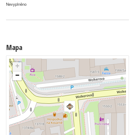
Nevyplněno
Mapa
+
−