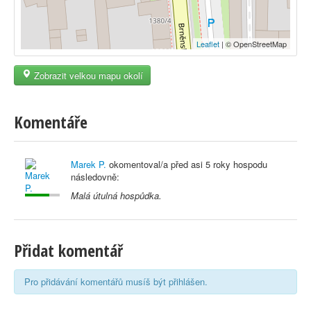
Leaflet
| © OpenStreetMap
Zobrazit velkou mapu okolí
Komentáře
Marek P.
okomentoval/a před
asi 5 roky
hospodu
následovně:
Malá útulná hospůdka.
Přidat komentář
Pro přidávání komentářů musíš být přihlášen.