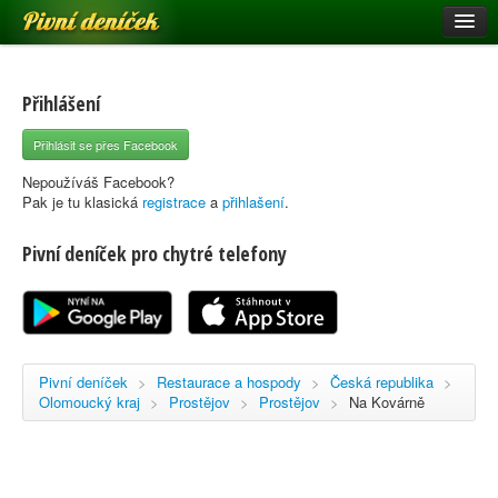
Pivní deníček
Restaurace a hospody
Pivní mapa
Přihlášení
Pivní značky
Přihlásit se přes Facebook
Nápověda
Nepoužíváš Facebook?
Pak je tu klasická
registrace
a
přihlašení
.
Pivní deníček pro chytré telefony
Přihlásit se
Registrace
Pivní deníček
>
Restaurace a hospody
>
Česká republika
>
Olomoucký kraj
>
Prostějov
>
Prostějov
>
Na Kovárně