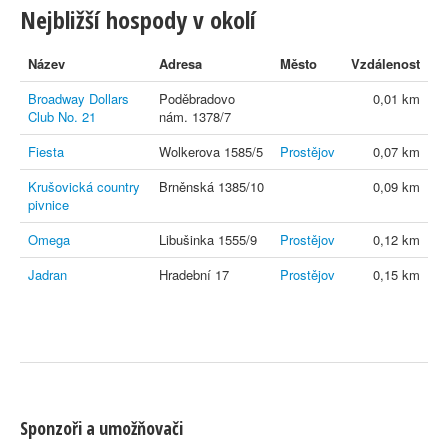
Nejbližší hospody v okolí
Název
Adresa
Město
Vzdálenost
Broadway Dollars
Poděbradovo
0,01 km
Club No. 21
nám. 1378/7
Fiesta
Wolkerova 1585/5
Prostějov
0,07 km
Krušovická country
Brněnská 1385/10
0,09 km
pivnice
Omega
Libušinka 1555/9
Prostějov
0,12 km
Jadran
Hradební 17
Prostějov
0,15 km
Sponzoři a umožňovači