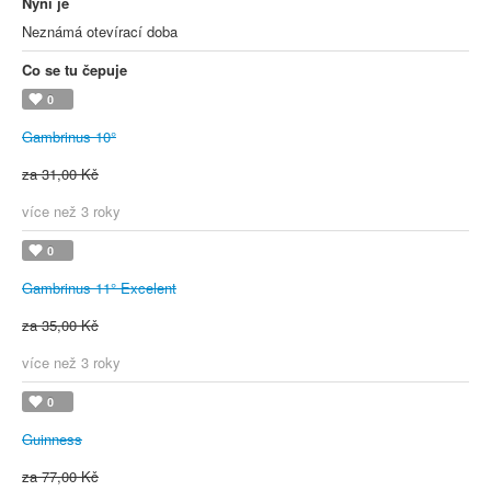
Nyní je
Neznámá otevírací doba
Co se tu čepuje
0
Gambrinus 10°
za 31,00 Kč
více než 3 roky
0
Gambrinus 11° Excelent
za 35,00 Kč
více než 3 roky
0
Guinness
za 77,00 Kč