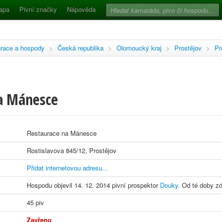
apa
Pivní značky
Nápověda
race a hospody
>
Česká republika
>
Olomoucký kraj
>
Prostějov
>
Pr
a Mánesce
Restaurace na Mánesce
Rostislavova 845/12, Prostějov
Přidat internetovou adresu...
Hospodu objevil 14. 12. 2014 pivní prospektor
Douky
. Od té doby zd
45 piv
Zavřeno