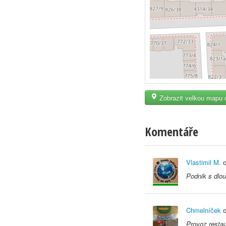
Zobrazit velkou mapu 
Komentáře
Vlastimil M.
o
Podnik s dlou
Chmelníček
o
Provoz restau