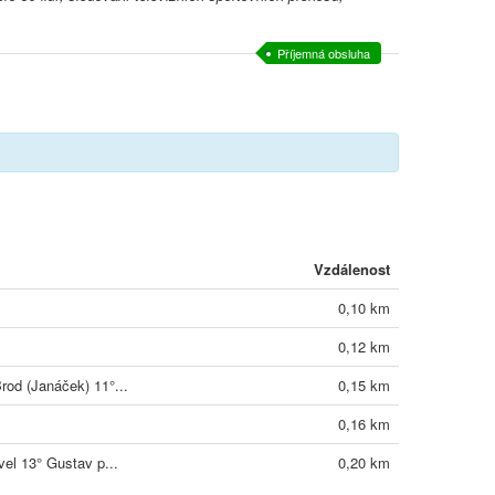
Příjemná obsluha
Vzdálenost
0,10 km
0,12 km
rod (Janáček) 11°...
0,15 km
0,16 km
vel 13° Gustav p...
0,20 km