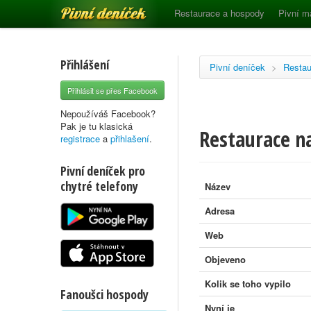
Pivní deníček
Restaurace a hospody
Pivní m
Přihlášení
Pivní deníček
>
Restau
Přihlásit se přes Facebook
Nepoužíváš Facebook?
Pak je tu klasická
Restaurace n
registrace
a
přihlašení
.
Pivní deníček pro
chytré telefony
Název
Adresa
Web
Objeveno
Kolik se toho vypilo
Fanoušci hospody
Nyní je