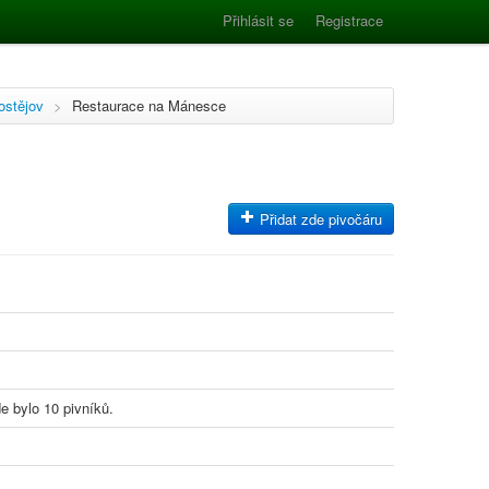
Přihlásit se
Registrace
ostějov
>
Restaurace na Mánesce
Přidat zde pivočáru
e bylo 10 pivníků.