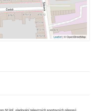
Leaflet
| © OpenStreetMap
o 50 lidí, sledování televizních sportovních přenosů,