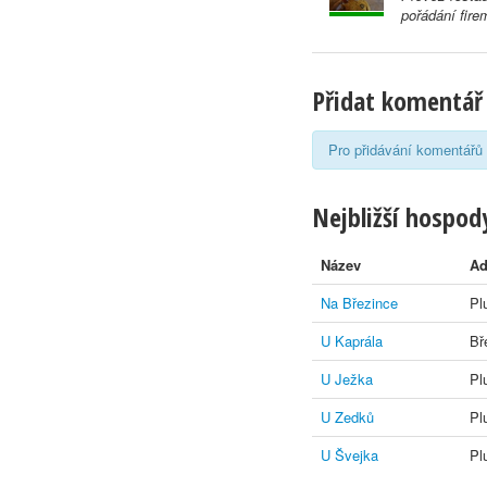
pořádání fir
Přidat komentář
Pro přidávání komentářů 
Nejbližší hospody
Název
Ad
Na Březince
Pl
U Kaprála
Bř
U Ježka
Pl
U Zedků
Pl
U Švejka
Pl