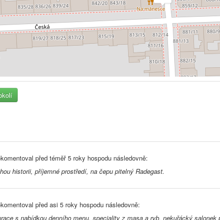
okolí
komentoval před
téměř 5 roky
hospodu následovně:
hou historii, příjemné prostředí, na čepu pitelný Radegast.
komentoval před
asi 5 roky
hospodu následovně:
race s nabídkou denního menu, speciality z masa a ryb, nekuřácký salonek pr