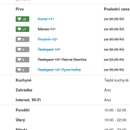
Pivo
Poslední cena
Kozel 11°
za 30,00 Kč
+2
Mánes 11°
za 30,00 Kč
+1
Poutník 12°
za 30,00 Kč
0
Radegast 10°
za 32,00 Kč
0
Radegast 10° Rázná Desítka
za 33,00 Kč
0
Radegast 12° Ryze hořká
za 35,00 Kč
0
Kuchyně
Teplá kuchyně
Zahrádka
Ano
Internet, Wi-Fi
Ano
Pondělí
10:00 - 22:00
Úterý
10:00 - 22:00
Středa
10:00 - 22:00