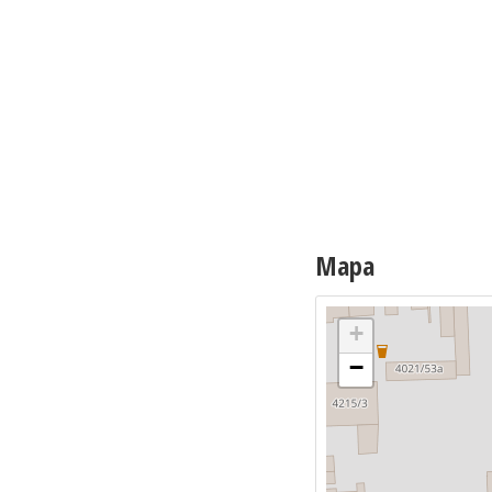
Mapa
+
−