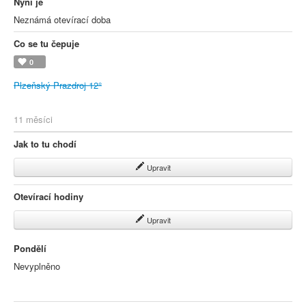
Nyní je
Neznámá otevírací doba
Co se tu čepuje
0
Plzeňský Prazdroj 12°
11 měsíci
Jak to tu chodí
Upravit
Otevírací hodiny
Upravit
Pondělí
Nevyplněno