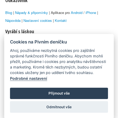
Odkazovník
Blog
|
Nápady & připomínky
| Aplikace pro
Android
/
iPhone
|
Nápověda
|
Nastavení cookies
|
Kontakt
Vyrábí s láskou
Cookies na Pivním deníčku
© 2010–2026 by
Lukáš Zeman
aka Emka
Ahoj, používáme nezbytná cookies pro zajištění
Máme rádi
správné funkčnosti Pivního deníčku. Abychom mohli
přežít, používáme i cookies pro analytiku návštěvnosti
a marketing. Kromě těch nezbytných, budou ostatní
Pivní.info
cookies uloženy jen po udělení tvého souhlasu.
Podrobné nastavení
Poznámka pod čarou
Pivní deníček je nezávislý zdroj, který není spjat s žádným
Přijmout vše
konkrétním pivovarem ani restaurací. Názory uživatelů nemusí nutně
Odmítnout vše
reprezentovat názory tvůrců Deníčku.