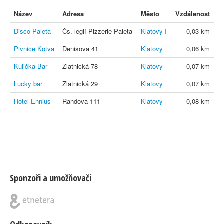
Název
Adresa
Město
Vzdálenost
Disco Paleta
Čs. legií Pizzerie Paleta
Klatovy I
0,03 km
Pivnice Kotva
Denisova 41
Klatovy
0,06 km
Kulička Bar
Zlatnická 78
Klatovy
0,07 km
Lucky bar
Zlatnická 29
Klatovy
0,07 km
Hotel Ennius
Randova 111
Klatovy
0,08 km
Sponzoři a umožňovači