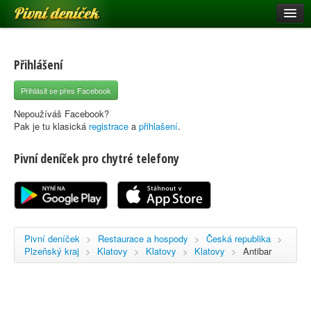
Pivní deníček
Restaurace a hospody
Pivní mapa
Přihlášení
Pivní značky
Přihlásit se přes Facebook
Nápověda
Nepoužíváš Facebook?
Pak je tu klasická
registrace
a
přihlašení
.
Pivní deníček pro chytré telefony
Přihlásit se
Registrace
Pivní deníček
>
Restaurace a hospody
>
Česká republika
>
Plzeňský kraj
>
Klatovy
>
Klatovy
>
Klatovy
>
Antibar