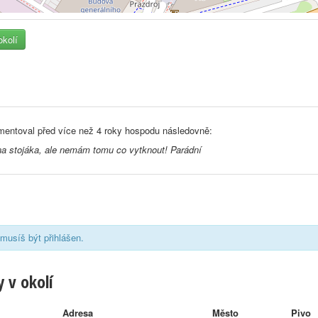
okolí
entoval před
více než 4 roky
hospodu následovně:
na stojáka, ale nemám tomu co vytknout! Parádní
musíš být přihlášen.
 v okolí
Adresa
Město
Pivo