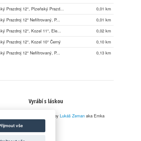
ký Prazdroj 12°, Plzeňský Prazd...
0,01 km
ký Prazdroj 12° Nefiltrovaný, P...
0,01 km
ký Prazdroj 12°, Kozel 11°, Ele...
0,02 km
ký Prazdroj 12°, Kozel 10° Černý
0,10 km
ký Prazdroj 12° Nefiltrovaný, P...
0,13 km
Vyrábí s láskou
© 2010–2026 by
Lukáš Zeman
aka Emka
Přijmout vše