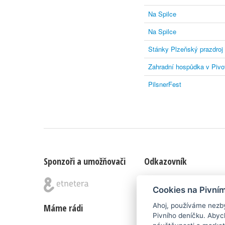
Na Spilce
Na Spilce
Stánky Plzeňský prazdroj
Zahradní hospůdka v Pivo
PilsnerFest
Sponzoři a umožňovači
Odkazovník
Blog
|
Nápady & připomínk
Cookies na Pivní
Ahoj, používáme nezby
Máme rádi
Poznámka pod čarou
Pivního deníčku. Abyc