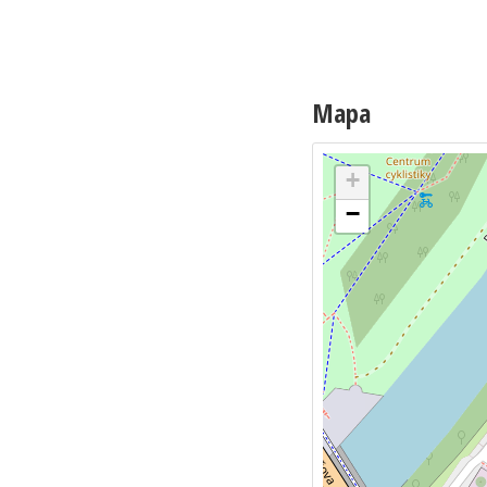
Mapa
+
−