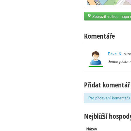
Zobrazit velkou mapu 
Komentáře
Pavel K.
okom
Jedno pivko 
Přidat komentář
Pro přidávání komentářů 
Nejbližší hospody
Název