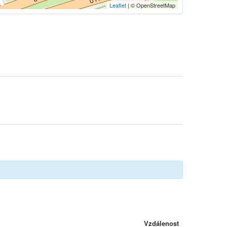
Leaflet
| © OpenStreetMap
Vzdálenost