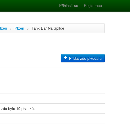
Přihlásit se
Registrace
lzeň
>
Plzeň
>
Tank Bar Na Spilce
Přidat zde pivočáru
 zde bylo 19 pivníků.