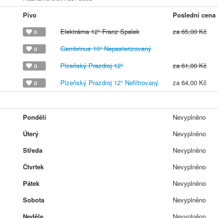
Pivo
Poslední cena
Elektrárna 12° Franz Spalek
za 65,00 Kč
0
Gambrinus 10° Nepasterizovaný
0
Plzeňský Prazdroj 12°
za 61,00 Kč
0
Plzeňský Prazdroj 12° Nefiltrovaný
za 64,00 Kč
0
Pondělí
Nevyplněno
Úterý
Nevyplněno
Středa
Nevyplněno
Čtvrtek
Nevyplněno
Pátek
Nevyplněno
Sobota
Nevyplněno
Neděle
Nevyplněno