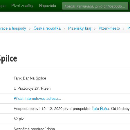
apa
Pivní značky
Nápověda
race a hospody
>
Česká republika
>
Plzeňský kraj
>
Plzeň-město
>
P
pilce
Tank Bar Na Spilce
U Prazdroje 27, Plzeň
Přidat internetovou adresu...
Hospodu objevil 12. 12. 2020 pivní prospektor
Ťuťu Ňuňu
. Od té doby
62 piv
Neznámá otevírací doba