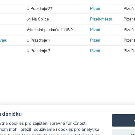
U Prazdroje 27
Plzeň
Plzeňs
64 Na Spilce
Plzeň-město
Plzeňs
Východní předměstí 115/9
Plzeň
Plzeňs
varu
U Prazdroje 7
Plzeň
Plzeňs
U Prazdroje 7
Plzeň
Plzeňs
y
| Aplikace pro
Android
/
iPhone
|
Nápověda
|
Nastavení cookies
|
Kontakt
m deníčku
tná cookies pro zajištění správné funkčnosti
hom mohli přežít, používáme i cookies pro analytiku