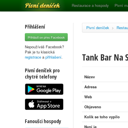
Pivní deníček
Restaurace a hospody
Pivní m
Přihlášení
Pivní deníček
>
Restau
Přihlásit se přes Facebook
Nepoužíváš Facebook?
Pak je tu klasická
Tank Bar Na S
registrace
a
přihlašení
.
Pivní deníček pro
chytré telefony
Název
Adresa
Web
Objeveno
Kolik se toho vypilo
Fanoušci hospody
Nyní je