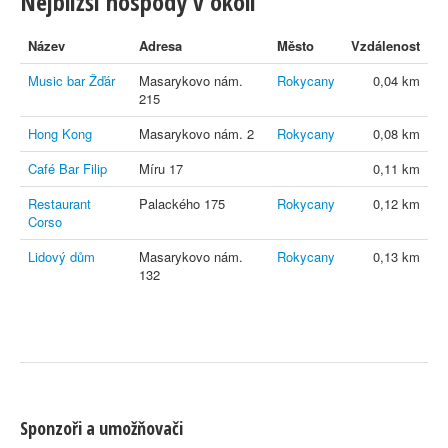
Nejbližší hospody v okolí
Název
Adresa
Město
Vzdálenost
Music bar Žďár
Masarykovo nám.
Rokycany
0,04 km
215
Hong Kong
Masarykovo nám. 2
Rokycany
0,08 km
Café Bar Filip
Míru 17
0,11 km
Restaurant
Palackého 175
Rokycany
0,12 km
Corso
Lidový dům
Masarykovo nám.
Rokycany
0,13 km
132
Sponzoři a umožňovači