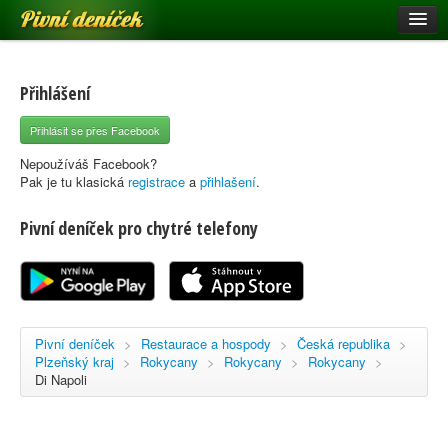
Pivní deníček
Restaurace a hospody
Pivní mapa
Přihlášení
Pivní značky
Přihlásit se přes Facebook
Nápověda
Nepoužíváš Facebook?
Pak je tu klasická
registrace
a
přihlašení
.
Pivní deníček pro chytré telefony
Přihlásit se
Registrace
Pivní deníček
>
Restaurace a hospody
>
Česká republika
>
Plzeňský kraj
>
Rokycany
>
Rokycany
>
Rokycany
>
Di Napoli