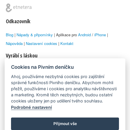
Odkazovník
Blog
|
Nápady & připomínky
| Aplikace pro
Android
/
iPhone
|
Nápověda
|
Nastavení cookies
|
Kontakt
Vyrábí s láskou
Cookies na Pivním deníčku
© 2010–2026 by
Lukáš Zeman
aka Emka
Ahoj, používáme nezbytná cookies pro zajištění
Máme rádi
správné funkčnosti Pivního deníčku. Abychom mohli
přežít, používáme i cookies pro analytiku návštěvnosti
a marketing. Kromě těch nezbytných, budou ostatní
Pivní.info
cookies uloženy jen po udělení tvého souhlasu.
Podrobné nastavení
Poznámka pod čarou
Pivní deníček je nezávislý zdroj, který není spjat s žádným
Přijmout vše