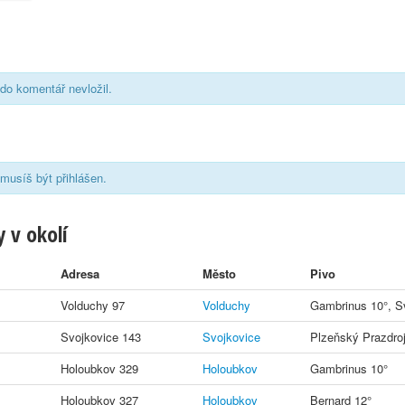
do komentář nevložil.
musíš být přihlášen.
 v okolí
Adresa
Město
Pivo
Volduchy 97
Volduchy
Gambrinus 10°, Sv
Svojkovice 143
Svojkovice
Plzeňský Prazdroj
Holoubkov 329
Holoubkov
Gambrinus 10°
Holoubkov 327
Holoubkov
Bernard 12°