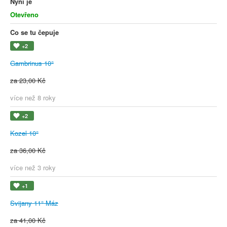
Nyní je
Otevřeno
Co se tu čepuje
+2
Gambrinus 10°
za 23,00 Kč
více než 8 roky
+2
Kozel 10°
za 36,00 Kč
více než 3 roky
+1
Svijany 11° Máz
za 41,00 Kč