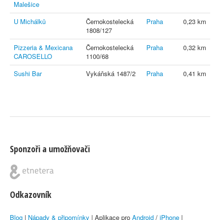
Malešice
U Michálků
Černokostelecká
Praha
0,23 km
1808/127
Pizzeria & Mexicana
Černokostelecká
Praha
0,32 km
CAROSELLO
1100/68
Sushi Bar
Vykáňská 1487/2
Praha
0,41 km
Sponzoři a umožňovači
Odkazovník
Blog
|
Nápady & připomínky
| Aplikace pro
Android
/
iPhone
|