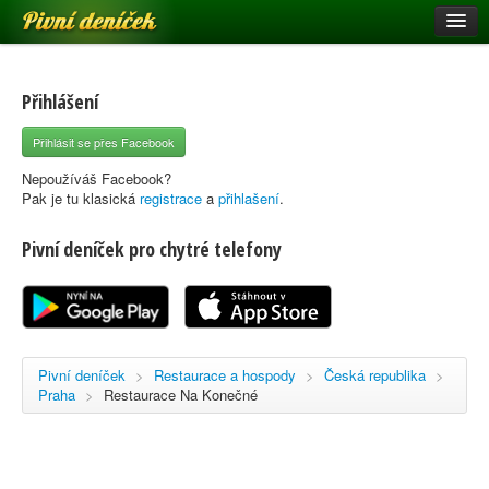
Pivní deníček
Restaurace a hospody
Pivní mapa
Přihlášení
Pivní značky
Přihlásit se přes Facebook
Nápověda
Nepoužíváš Facebook?
Pak je tu klasická
registrace
a
přihlašení
.
Pivní deníček pro chytré telefony
Přihlásit se
Registrace
Pivní deníček
>
Restaurace a hospody
>
Česká republika
>
Praha
>
Restaurace Na Konečné