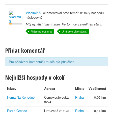
Vladimír S.
okomentoval před
téměř 12 roky
hospodu
následovně:
Můj nynější hlavní stan. Po tom co zavřeli ten starý.
Příjemná obsluha
Umí se o pivo starat
Přidat komentář
Pro přidávání komentářů musíš být přihlášen.
Nejbližší hospody v okolí
Název
Adresa
Město
Vzdálenost
Herna Na Konečné
Černokostelecká
Praha
0,09 km
3274
Pizza Grande
Limuzská 2110/8
Praha
0,14 km