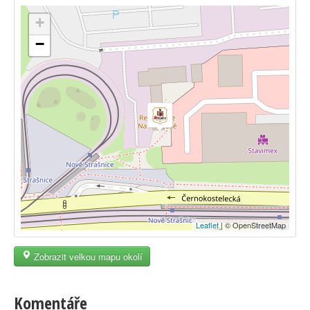
+
−
Leaflet
| © OpenStreetMap
Zobrazit velkou mapu okolí
Komentáře