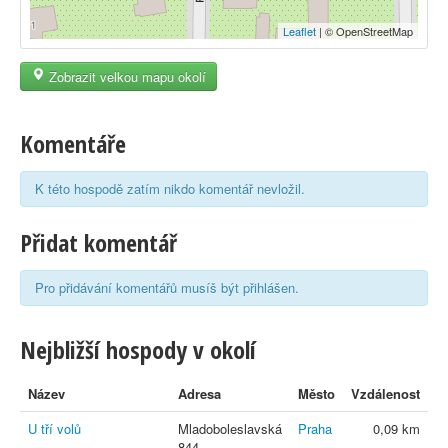
Leaflet
| © OpenStreetMap
Zobrazit velkou mapu okolí
Komentáře
K této hospodě zatím nikdo komentář nevložil.
Přidat komentář
Pro přidávání komentářů musíš být přihlášen.
Nejbližší hospody v okolí
Název
Adresa
Město
Vzdálenost
U tří volů
Mladoboleslavská
Praha
0,09 km
844