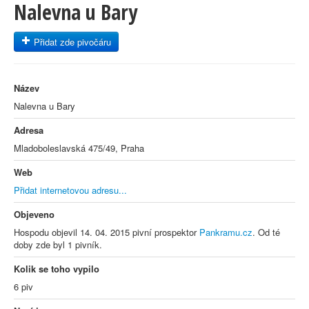
Nalevna u Bary
Přidat zde pivočáru
Název
Nalevna u Bary
Adresa
Mladoboleslavská 475/49, Praha
Web
Přidat internetovou adresu...
Objeveno
Hospodu objevil 14. 04. 2015 pivní prospektor
Pankramu.cz
. Od té
doby zde byl 1 pivník.
Kolik se toho vypilo
6 piv