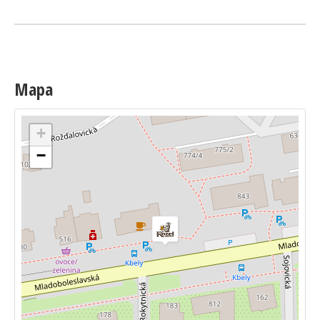
Mapa
+
−