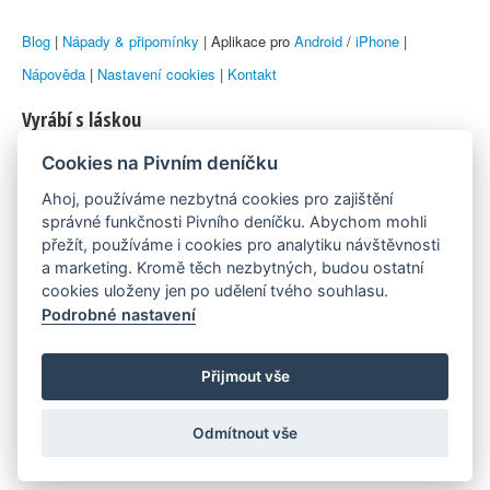
Blog
|
Nápady & připomínky
| Aplikace pro
Android
/
iPhone
|
Nápověda
|
Nastavení cookies
|
Kontakt
Vyrábí s láskou
Cookies na Pivním deníčku
© 2010–2026 by
Lukáš Zeman
aka Emka
Ahoj, používáme nezbytná cookies pro zajištění
Máme rádi
správné funkčnosti Pivního deníčku. Abychom mohli
přežít, používáme i cookies pro analytiku návštěvnosti
a marketing. Kromě těch nezbytných, budou ostatní
Pivní.info
cookies uloženy jen po udělení tvého souhlasu.
Podrobné nastavení
Poznámka pod čarou
Pivní deníček je nezávislý zdroj, který není spjat s žádným
Přijmout vše
konkrétním pivovarem ani restaurací. Názory uživatelů nemusí nutně
Odmítnout vše
reprezentovat názory tvůrců Deníčku.