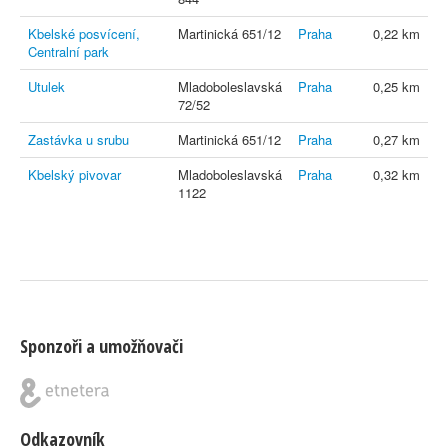
Kbelské posvícení,
Martinická 651/12
Praha
0,22 km
Centralní park
Utulek
Mladoboleslavská
Praha
0,25 km
72/52
Zastávka u srubu
Martinická 651/12
Praha
0,27 km
Kbelský pivovar
Mladoboleslavská
Praha
0,32 km
1122
Sponzoři a umožňovači
Odkazovník