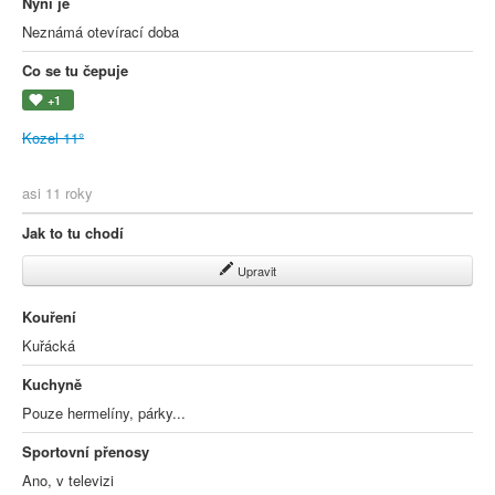
Nyní je
Neznámá otevírací doba
Co se tu čepuje
+1
Kozel 11°
asi 11 roky
Jak to tu chodí
Upravit
Kouření
Kuřácká
Kuchyně
Pouze hermelíny, párky...
Sportovní přenosy
Ano, v televizi