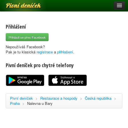
Pivní deníček
Restaurace a hospody
Pivní mapa
Přihlášení
Pivní značky
Přihlásit se přes Facebook
Nápověda
Nepoužíváš Facebook?
Pak je tu klasická
registrace
a
přihlašení
.
Pivní deníček pro chytré telefony
Přihlásit se
Registrace
Pivní deníček
>
Restaurace a hospody
>
Česká republika
>
Praha
>
Nalevna u Bary