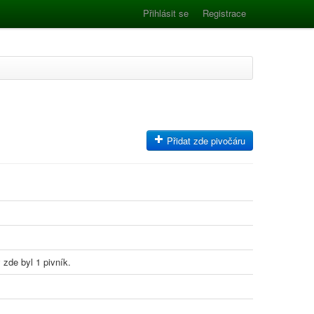
Přihlásit se
Registrace
Přidat zde pivočáru
 zde byl 1 pivník.