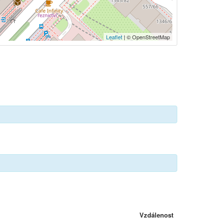
Leaflet
| © OpenStreetMap
Vzdálenost