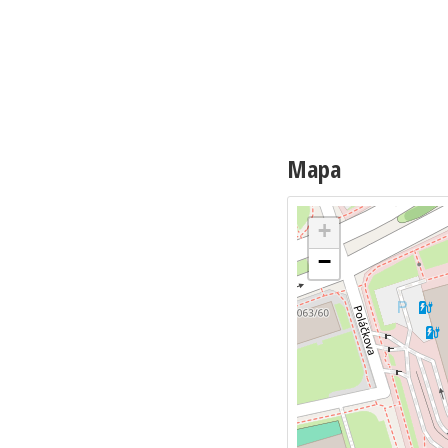
Mapa
+
−