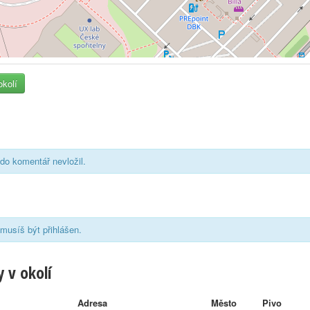
okolí
do komentář nevložil.
musíš být přihlášen.
 v okolí
Adresa
Město
Pivo