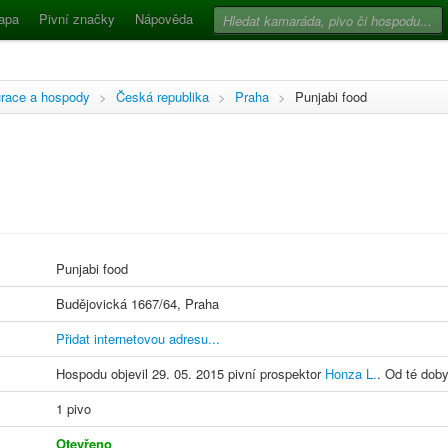
apa
Pivní značky
Nápověda
race a hospody
>
Česká republika
>
Praha
>
Punjabi food
Punjabi food
Budějovická 1667/64, Praha
Přidat internetovou adresu...
Hospodu objevil 29. 05. 2015 pivní prospektor
Honza L.
. Od té doby
1 pivo
Otevřeno