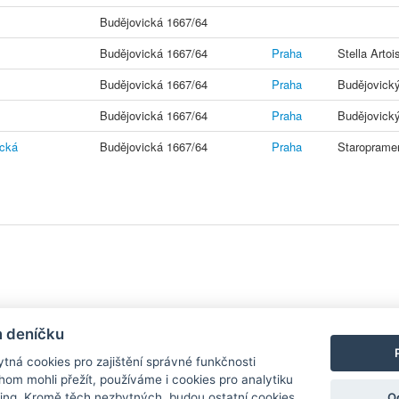
Budějovická 1667/64
Budějovická 1667/64
Praha
Stella Artoi
Budějovická 1667/64
Praha
Budějovick
Budějovická 1667/64
Praha
Budějovick
ická
Budějovická 1667/64
Praha
Staropramen
y
| Aplikace pro
Android
/
iPhone
|
Nápověda
|
Nastavení cookies
|
Kontakt
m deníčku
tná cookies pro zajištění správné funkčnosti
hom mohli přežít, používáme i cookies pro analytiku
O
ing. Kromě těch nezbytných, budou ostatní cookies