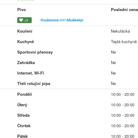
Pivo
Poslední cena
Krušovice 11° Mušketýr
+1
Kouření
Nekuřácká
Kuchyně
Teplá kuchyně
Sportovní přenosy
Ne
Zahrádka
Ne
Internet, Wi-Fi
Ne
Třetí rotující pípa
Ne
Pondělí
10:00 - 20:00
Úterý
10:00 - 20:00
Středa
10:00 - 20:00
Čtvrtek
10:00 - 20:00
Pátek
10:00 - 20:00