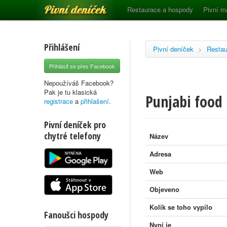
Pivní deníček
Restaurace a hospody
Pivní m
Přihlášení
Pivní deníček
>
Restau
Přihlásit se přes Facebook
Nepoužíváš Facebook?
Pak je tu klasická
Punjabi food
registrace
a
přihlašení
.
Pivní deníček pro
chytré telefony
Název
Adresa
Web
Objeveno
Kolik se toho vypilo
Fanoušci hospody
Nyní je