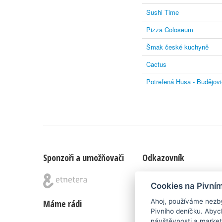
Sushi Time
Pizza Coloseum
Šmak české kuchyně
Cactus
Potrefená Husa - Budějov
Sponzoři a umožňovači
Odkazovník
Blog
|
Nápady & připomínk
Cookies na Pivní
Ahoj, používáme nezby
Máme rádi
Poznámka pod čarou
Pivního deníčku. Abyc
návštěvnosti a market