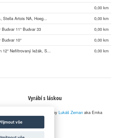
0,00 km
s, Stella Artois NA, Hoeg...
0,00 km
ý Budvar 11° Budvar 33
0,00 km
ý Budvar 10°
0,00 km
 12° Nefiltrovaný ležák, S...
0,00 km
Vyrábí s láskou
© 2010–2026 by
Lukáš Zeman
aka Emka
Přijmout vše
dmítnout vše