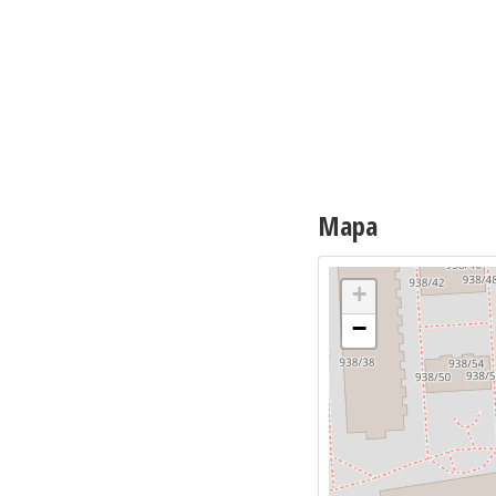
Mapa
+
−