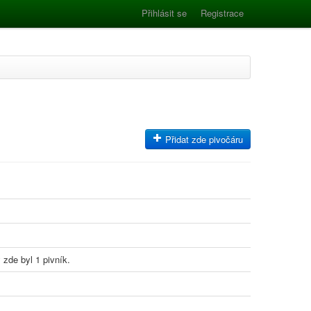
Přihlásit se
Registrace
Přidat zde pivočáru
 zde byl 1 pivník.