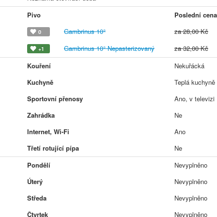
Pivo
Poslední cena
Gambrinus 10°
za 28,00 Kč
0
Gambrinus 10° Nepasterizovaný
za 32,00 Kč
+1
Kouření
Nekuřácká
Kuchyně
Teplá kuchyně
Sportovní přenosy
Ano, v televizi
Zahrádka
Ne
Internet, Wi-Fi
Ano
Třetí rotující pípa
Ne
Pondělí
Nevyplněno
Úterý
Nevyplněno
Středa
Nevyplněno
Čtvrtek
Nevyplněno