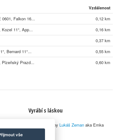
Vzdálenost
 0601, Falkon 16...
0,12 km
 Kozel 11°, App...
0,16 km
0,37 km
1°, Bernard 11°...
0,55 km
, Plzeňský Prazd...
0,60 km
Vyrábí s láskou
© 2010–2026 by
Lukáš Zeman
aka Emka
Přijmout vše