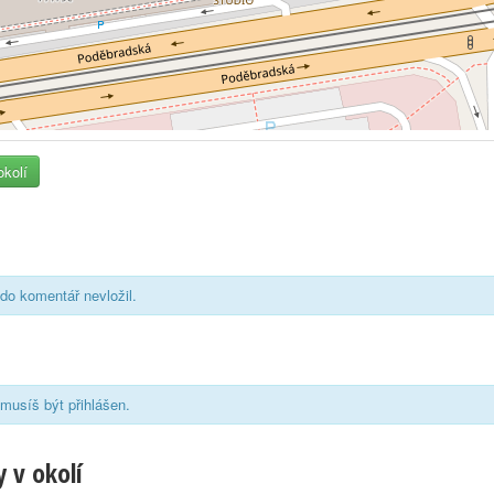
okolí
do komentář nevložil.
musíš být přihlášen.
 v okolí