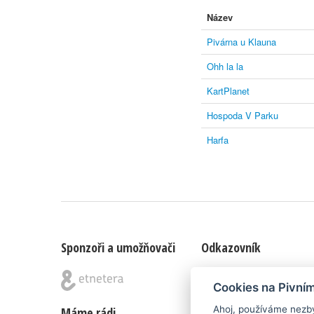
Název
Pivárna u Klauna
Ohh la la
KartPlanet
Hospoda V Parku
Harfa
Sponzoři a umožňovači
Odkazovník
Blog
|
Nápady & připomínk
Cookies na Pivní
Ahoj, používáme nezby
Máme rádi
Poznámka pod čarou