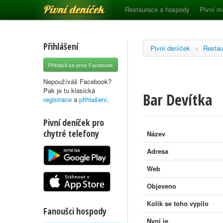
Pivní deníček
Restaurace a hospody
Pivní m
Přihlášení
Pivní deníček
>
Restau
Přihlásit se přes Facebook
Nepoužíváš Facebook?
Pak je tu klasická
Bar Devítka
registrace
a
přihlašení
.
Pivní deníček pro
chytré telefony
Název
Adresa
Web
Objeveno
Kolik se toho vypilo
Fanoušci hospody
Nyní je