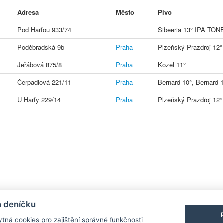
Adresa
Město
Pivo
Pod Harfou 933/74
Sibeeria 13° IPA TONE
Poděbradská 9b
Praha
Plzeňský Prazdroj 12°,
Jeřábová 875/8
Praha
Kozel 11°
Čerpadlová 221/11
Praha
Bernard 10°, Bernard 1
U Harfy 229/14
Praha
Plzeňský Prazdroj 12°
y
| Aplikace pro
Android
/
iPhone
|
Nápověda
|
Nastavení cookies
|
Kontakt
m deníčku
tná cookies pro zajištění správné funkčnosti