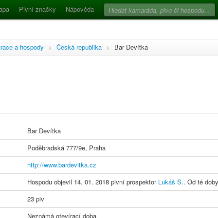
apa
Pivní značky
Nápověda
race a hospody
>
Česká republika
>
Bar Devítka
Bar Devítka
Poděbradská 777/9e, Praha
http://www.bardevitka.cz
Hospodu objevil 14. 01. 2018 pivní prospektor
Lukáš S.
. Od té doby
23 piv
Neznámá otevírací doba