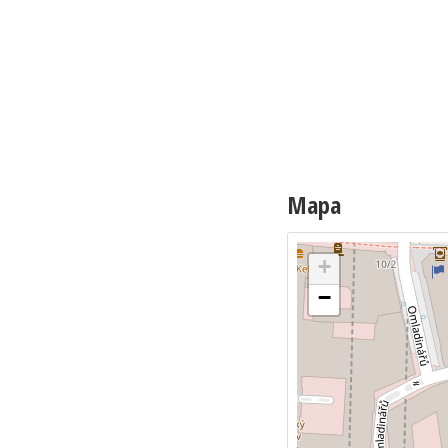
Mapa
+
−