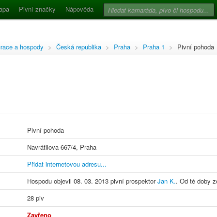
apa
Pivní značky
Nápověda
race a hospody
>
Česká republika
>
Praha
>
Praha 1
>
Pivní pohoda
Pivní pohoda
Navrátilova 667/4, Praha
Přidat internetovou adresu...
Hospodu objevil 08. 03. 2013 pivní prospektor
Jan K.
. Od té doby z
28 piv
Zavřeno