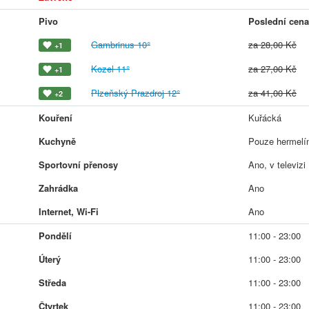
Pivo
Poslední cena
Gambrinus 10°
za 28,00 Kč
+1
Kozel 11°
za 27,00 Kč
+1
Plzeňský Prazdroj 12°
za 41,00 Kč
+2
Kouření
Kuřácká
Kuchyně
Pouze hermelín
Sportovní přenosy
Ano, v televizi
Zahrádka
Ano
Internet, Wi-Fi
Ano
Pondělí
11:00 - 23:00
Úterý
11:00 - 23:00
Středa
11:00 - 23:00
Čtvrtek
11:00 - 23:00