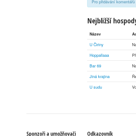
Pro přidávání komentářů 
Nejbližší hospody
Název
A
U Čiriny
Na
Hoppallaaa
Př
Bar 69
Na
Jiná krajina
Ře
U sudu
Vo
Sponzoři a umožňovači
Odkazovník