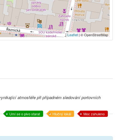
Leaflet
| © OpenStreetMap
ynikající atmosféře při případném sledování portovních
Umí se o pivo starat
Hlučný lokál
Moc zahuleno