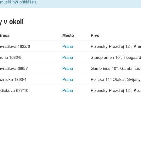
musíš být přihlášen.
 v okolí
dresa
Město
Pivo
vrátilova 1632/6
Praha
Plzeňský Prazdroj 12°, Kruš
íčná 1632/9
Praha
Staropramen 10°, Hoegaarde
vrátilova 666/7
Praha
Gambrinus 10°, Gambrinus
znická 1890/4
Praha
Polička 11° Otakar, Svijany
dičkova 677/10
Praha
Plzeňský Prazdroj 12°, Koz