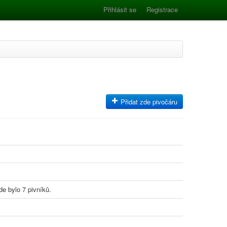
Přihlásit se
Registrace
Přidat zde pivočáru
de bylo 7 pivníků.