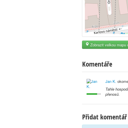
Zobrazit velkou mapu 
Komentáře
Jan K.
okome
Tahle hospoda
přenosů.
Přidat komentář