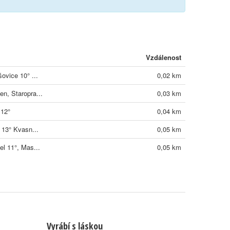
Vzdálenost
ovice 10° ...
0,02 km
n, Staropra...
0,03 km
 12°
0,04 km
 13° Kvasn...
0,05 km
el 11°, Mas...
0,05 km
Vyrábí s láskou