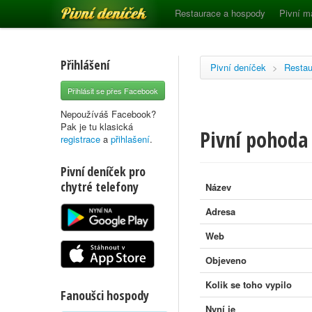
Pivní deníček
Restaurace a hospody
Pivní m
Přihlášení
Pivní deníček
>
Restau
Přihlásit se přes Facebook
Nepoužíváš Facebook?
Pak je tu klasická
Pivní pohoda
registrace
a
přihlašení
.
Pivní deníček pro
chytré telefony
Název
Adresa
Web
Objeveno
Kolik se toho vypilo
Fanoušci hospody
Nyní je