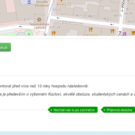
okolí
ntoval před
více než 13 roky
hospodu následovně:
 je především o výborném Kozlovi, skvělé obsluze, studentských cenách a v
Nechali nás tu po zavíračce
Příjemná obsluha