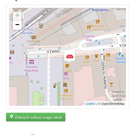
+
−
Leaflet
| © OpenStreetMap
Zobrazit velkou mapu okolí