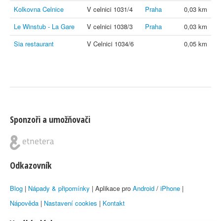
Kolkovna Celnice
V celnici 1031/4
Praha
0,03 km
Le Winstub - La Gare
V celnici 1038/3
Praha
0,03 km
Sia restaurant
V Celnici 1034/6
0,05 km
Sponzoři a umožňovači
Odkazovník
Blog
|
Nápady & připomínky
| Aplikace pro
Android
/
iPhone
|
Nápověda
|
Nastavení cookies
|
Kontakt