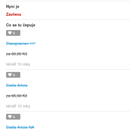
Nyní je
Zavřeno
Co se tu čepuje
0
Staropramen 11°
za 60,00 Kč
téměř 10 roky
0
Stella Artois
za 65,00 Kč
téměř 10 roky
0
Stella Artois NA