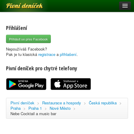
Pivní deníček
Restaurace a hospody
Pivní mapa
Přihlášení
Pivní značky
Přihlásit se přes Facebook
Nápověda
Nepoužíváš Facebook?
Pak je tu klasická
registrace
a
přihlašení
.
Pivní deníček pro chytré telefony
Přihlásit se
Registrace
Pivní deníček
>
Restaurace a hospody
>
Česká republika
>
Praha
>
Praha 1
>
Nové Město
>
Nebe Cocktail a music bar