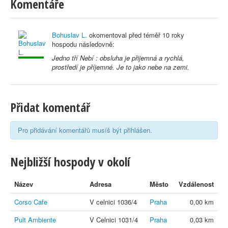
Komentáře
Bohuslav L.
okomentoval před
téměř 10 roky
hospodu následovně:
Jedno tří Nebí : obsluha je přijemná a rychlá,
prostředí je příjemné. Je to jako nebe na zemi.
Přidat komentář
Pro přidávání komentářů musíš být přihlášen.
Nejbližší hospody v okolí
Název
Adresa
Město
Vzdálenost
Corso Cafe
V celnici 1036/4
Praha
0,00 km
Pult Ambiente
V Celnici 1031/4
Praha
0,03 km