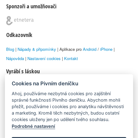
Sponzoři a umožňovači
Odkazovník
Blog
|
Nápady & připomínky
| Aplikace pro
Android
/
iPhone
|
Nápověda
|
Nastavení cookies
|
Kontakt
Vyrábí s láskou
Cookies na Pivním deníčku
© 2010–2026 by
Lukáš Zeman
aka Emka
Ahoj, používáme nezbytná cookies pro zajištění
Máme rádi
správné funkčnosti Pivního deníčku. Abychom mohli
přežít, používáme i cookies pro analytiku návštěvnosti
a marketing. Kromě těch nezbytných, budou ostatní
Pivní.info
cookies uloženy jen po udělení tvého souhlasu.
Podrobné nastavení
Poznámka pod čarou