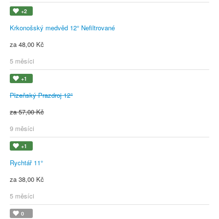
+2
Krkonošský medvěd 12° Nefiltrované
za 48,00 Kč
5 měsíci
+1
Plzeňský Prazdroj 12°
za 57,00 Kč
9 měsíci
+1
Rychtář 11°
za 38,00 Kč
5 měsíci
0