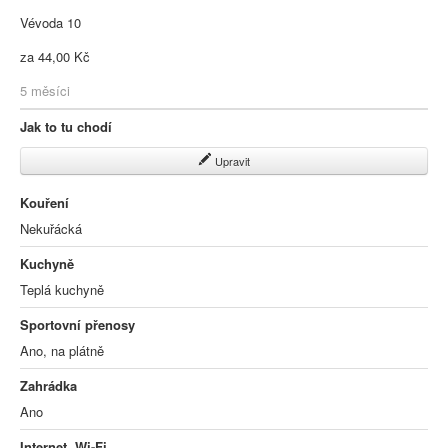
Vévoda 10
za 44,00 Kč
5 měsíci
Jak to tu chodí
Upravit
Kouření
Nekuřácká
Kuchyně
Teplá kuchyně
Sportovní přenosy
Ano, na plátně
Zahrádka
Ano
Internet, Wi-Fi