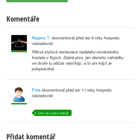
Komentáře
Regens T.
okomentoval před
asi 6 roky
hospodu
následovně:
Pěkná stylová restaurace nedaleko románského
kostela v Kyjích. Dobré pivo, jen obsluhu zahrádky
ve dvoře tu občas nestíhají, a to ani když je
poloprázdná.
Pída
okomentoval před
asi 11 roky
hospodu
následovně:
Umí se o pivo starat
Přidat komentář