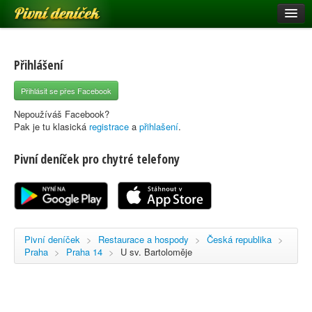
Pivní deníček
Restaurace a hospody
Pivní mapa
Přihlášení
Pivní značky
Přihlásit se přes Facebook
Nápověda
Nepoužíváš Facebook?
Pak je tu klasická
registrace
a
přihlašení
.
Pivní deníček pro chytré telefony
Přihlásit se
Registrace
Pivní deníček
>
Restaurace a hospody
>
Česká republika
>
Praha
>
Praha 14
>
U sv. Bartoloměje