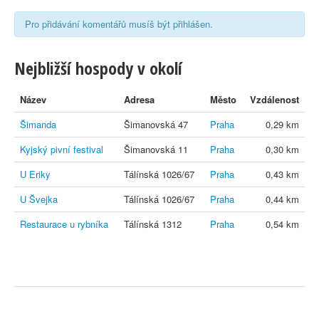
Pro přidávání komentářů musíš být přihlášen.
Nejbližší hospody v okolí
Název
Adresa
Město
Vzdálenost
Šimanda
Šimanovská 47
Praha
0,29 km
Kyjský pivní festival
Šimanovská 11
Praha
0,30 km
U Eriky
Tálínská 1026/67
Praha
0,43 km
U Švejka
Tálínská 1026/67
Praha
0,44 km
Restaurace u rybníka
Tálínská 1312
Praha
0,54 km