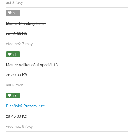
asi 8 roky
0
Master tříkrálový ležák
za 42,00 Kč
více než 7 roky
+1
Master velikonoční speciál 13
za 39,00 Kč
asi 8 roky
+6
Plzeňský Prazdroj 12°
za 45,00 Kč
více než 5 roky