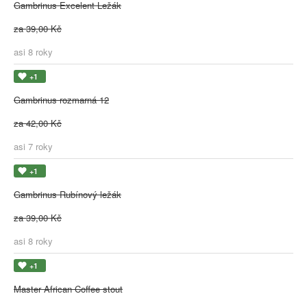
Gambrinus Excelent Ležák
za 39,00 Kč
asi 8 roky
+1
Gambrinus rozmarná 12
za 42,00 Kč
asi 7 roky
+1
Gambrinus Rubínový ležák
za 39,00 Kč
asi 8 roky
+1
Master African Coffee stout