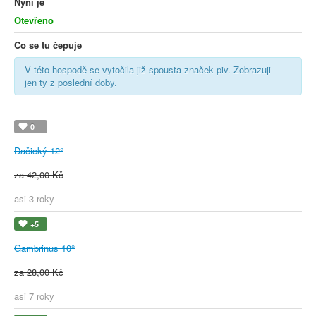
Nyní je
Otevřeno
Co se tu čepuje
V této hospodě se vytočila již spousta značek piv. Zobrazuji
jen ty z poslední doby.
0
Dačický 12°
za 42,00 Kč
asi 3 roky
+5
Gambrinus 10°
za 28,00 Kč
asi 7 roky