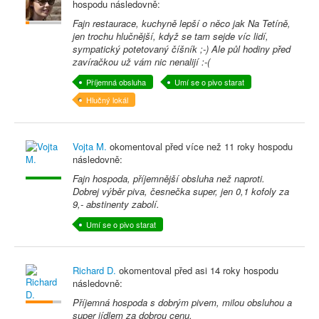
hospodu následovně:
Fajn restaurace, kuchyně lepší o něco jak Na Tetíně,
jen trochu hlučnější, když se tam sejde víc lidí,
sympatický potetovaný číšník ;-) Ale půl hodiny před
zavíračkou už vám nic nenalijí :-(
Příjemná obsluha
Umí se o pivo starat
Hlučný lokál
Vojta M.
okomentoval před
více než 11 roky
hospodu
následovně:
Fajn hospoda, příjemnější obsluha než naproti.
Dobrej výběr piva, česnečka super, jen 0,1 kofoly za
9,- abstinenty zabolí.
Umí se o pivo starat
Richard D.
okomentoval před
asi 14 roky
hospodu
následovně:
Příjemná hospoda s dobrým pivem, milou obsluhou a
super jídlem za dobrou cenu.