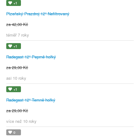
+1
Plzeňský Prazdroj 12° Nefiltrovaný
za 42,00 Kč
téměř 7 roky
+1
Radegast 12° Peprně hořký
za 29,00 Kč
asi 10 roky
+1
Radegast 12° Temně hořký
za 29,00 Kč
více než 10 roky
0