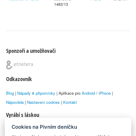
1483/13
Sponzoři a umožňovači
Odkazovník
Blog
|
Nápady & připomínky
| Aplikace pro
Android
/
iPhone
|
Nápověda
|
Nastavení cookies
|
Kontakt
Vyrábí s láskou
Cookies na Pivním deníčku
© 2010–2026 by
Lukáš Zeman
aka Emka