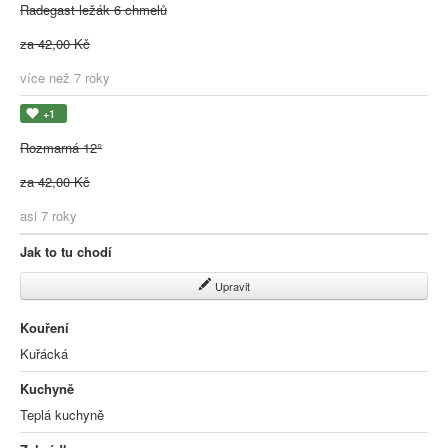
Radegast ležák 6 chmelů
za 42,00 Kč
více než 7 roky
+1
Rozmarná 12°
za 42,00 Kč
asi 7 roky
Jak to tu chodí
Upravit
Kouření
Kuřácká
Kuchyně
Teplá kuchyně