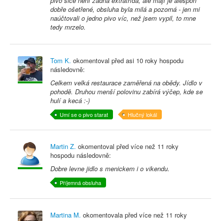
pivo sice není žádná extratřída, ale mají je alespoň
dobře ošetřené, obsluha byla milá a pozorná - jen mi
naúčtovali o jedno pivo víc, než jsem vypil, to mne
tedy mrzelo.
Tom K.
okomentoval před
asi 10 roky
hospodu
následovně:
Celkem velká restaurace zaměřená na obědy. Jídlo v
pohodě. Druhou menší polovinu zabírá výčep, kde se
hulí a kecá :-)
Umí se o pivo starat
Hlučný lokál
Martin Z.
okomentoval před
více než 11 roky
hospodu následovně:
Dobre levne jidlo s menickem i o vikendu.
Příjemná obsluha
Martina M.
okomentovala před
více než 11 roky