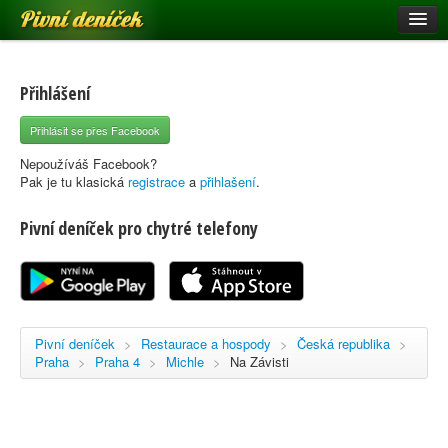
Pivní deníček
Restaurace a hospody
Pivní mapa
Přihlášení
Pivní značky
Přihlásit se přes Facebook
Nápověda
Nepoužíváš Facebook?
Pak je tu klasická
registrace
a
přihlašení
.
Pivní deníček pro chytré telefony
Přihlásit se
Registrace
Pivní deníček
>
Restaurace a hospody
>
Česká republika
>
Praha
>
Praha 4
>
Michle
>
Na Závisti