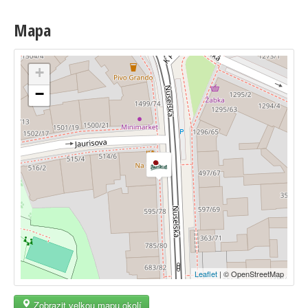
Mapa
+
−
Leaflet
| © OpenStreetMap
Zobrazit velkou mapu okolí