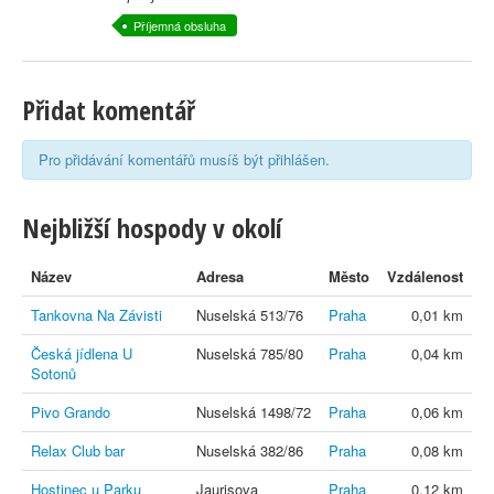
Příjemná obsluha
Přidat komentář
Pro přidávání komentářů musíš být přihlášen.
Nejbližší hospody v okolí
Název
Adresa
Město
Vzdálenost
Tankovna Na Závisti
Nuselská 513/76
Praha
0,01 km
Česká jídlena U
Nuselská 785/80
Praha
0,04 km
Sotonů
Pivo Grando
Nuselská 1498/72
Praha
0,06 km
Relax Club bar
Nuselská 382/86
Praha
0,08 km
Hostinec u Parku
Jaurisova
Praha
0,12 km