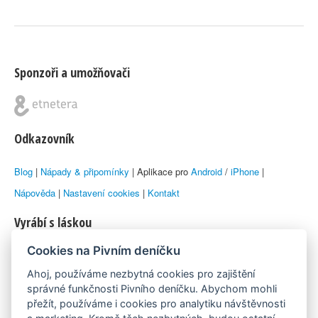
Sponzoři a umožňovači
Odkazovník
Blog
|
Nápady & připomínky
| Aplikace pro
Android
/
iPhone
|
Nápověda
|
Nastavení cookies
|
Kontakt
Vyrábí s láskou
Cookies na Pivním deníčku
© 2010–2026 by
Lukáš Zeman
aka Emka
Ahoj, používáme nezbytná cookies pro zajištění
Máme rádi
správné funkčnosti Pivního deníčku. Abychom mohli
přežít, používáme i cookies pro analytiku návštěvnosti