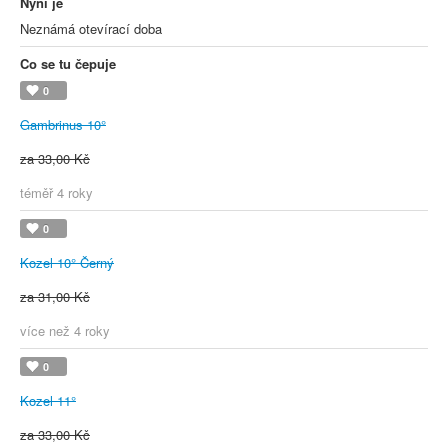
Nyní je
Neznámá otevírací doba
Co se tu čepuje
0
Gambrinus 10°
za 33,00 Kč
téměř 4 roky
0
Kozel 10° Černý
za 31,00 Kč
více než 4 roky
0
Kozel 11°
za 33,00 Kč