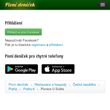
Pivní deníček
Restaurace a hospody
Pivní mapa
Přihlášení
Pivní značky
Přihlásit se přes Facebook
Nápověda
Nepoužíváš Facebook?
Pak je tu klasická
registrace
a
přihlašení
.
Pivní deníček pro chytré telefony
Přihlásit se
Registrace
Pivní deníček
>
Restaurace a hospody
>
Česká republika
>
Praha
>
Praha 8
>
Pivnice U Světa