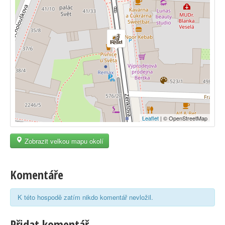
Leaflet
| © OpenStreetMap
Zobrazit velkou mapu okolí
Komentáře
K této hospodě zatím nikdo komentář nevložil.
Přidat komentář