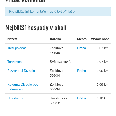
Pro přidávání komentářů musíš být přihlášen.
Nejbližší hospody v okolí
Název
Adresa
Město
Vzdálenost
Třetí poločas
Zenklova
Praha
0,07 km
454/36
Tankovna
Světova 454/2
0,07 km
Pizzerie U Divadla
Zenklova
Praha
0,09 km
566/34
Kavárna Divadlo pod
Zenklova
0,09 km
Palmovkou
566/34
U horkých
Koželužská
Praha
0,10 km
589/12