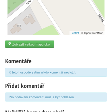
Leaflet
| © OpenStreetMap
Zobrazit velkou mapu okolí
Komentáře
K této hospodě zatím nikdo komentář nevložil.
Přidat komentář
Pro přidávání komentářů musíš být přihlášen.