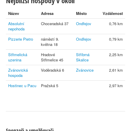
Nejbližší hospody v okolí
Název
Adresa
Město
Vzdálenost
Absolutní
Choceradská 37
Ondřejov
0,76 km
nepohoda
Pizzerie Pietro
náměstí 9.
Ondřejov
0,79 km
května 18
Střimelická
Hradové
Stříbrná
2,25 km
uzenina
Střimelice 45
Skalice
Zvánovická
Voděradská 6
Zvánovice
2,61 km
hospoda
Hostinec u Pacu
Pražská 5
2,97 km
Sponzoři a umožňovači