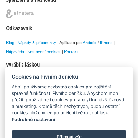
Odkazovník
Blog
|
Nápady & připomínky
| Aplikace pro
Android
/
iPhone
|
Nápověda
|
Nastavení cookies
|
Kontakt
Vyrábí s láskou
Cookies na Pivním deníčku
© 2010–2026 by
Lukáš Zeman
aka Emka
Ahoj, používáme nezbytná cookies pro zajištění
Máme rádi
správné funkčnosti Pivního deníčku. Abychom mohli
přežít, používáme i cookies pro analytiku návštěvnosti
a marketing. Kromě těch nezbytných, budou ostatní
Pivní.info
cookies uloženy jen po udělení tvého souhlasu.
Podrobné nastavení
Poznámka pod čarou
Pivní deníček je nezávislý zdroj, který není spjat s žádným
Přijmout vše