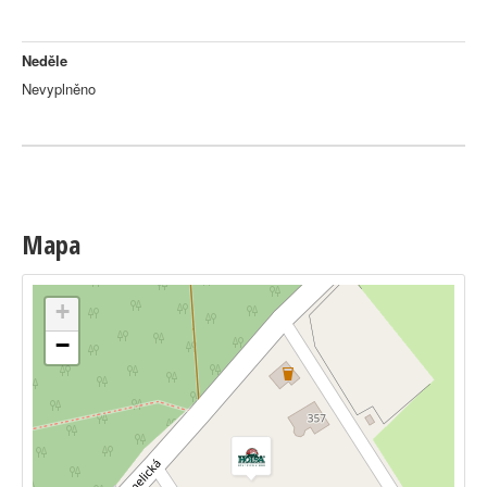
Neděle
Nevyplněno
Mapa
+
−