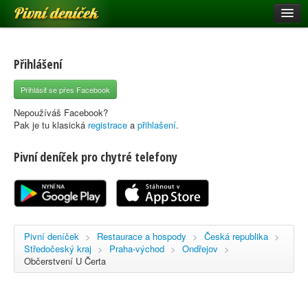
Pivní deníček
Restaurace a hospody
Pivní mapa
Přihlášení
Pivní značky
Přihlásit se přes Facebook
Nápověda
Nepoužíváš Facebook?
Pak je tu klasická
registrace
a
přihlašení
.
Pivní deníček pro chytré telefony
Přihlásit se
Registrace
Pivní deníček
>
Restaurace a hospody
>
Česká republika
>
Středočeský kraj
>
Praha-východ
>
Ondřejov
>
Občerstvení U Čerta