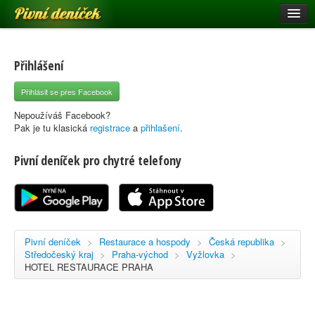
Pivní deníček
Restaurace a hospody
Pivní mapa
Přihlášení
Pivní značky
Přihlásit se přes Facebook
Nápověda
Nepoužíváš Facebook?
Pak je tu klasická
registrace
a
přihlašení
.
Pivní deníček pro chytré telefony
Přihlásit se
Registrace
Pivní deníček
>
Restaurace a hospody
>
Česká republika
>
Středočeský kraj
>
Praha-východ
>
Vyžlovka
>
HOTEL RESTAURACE PRAHA