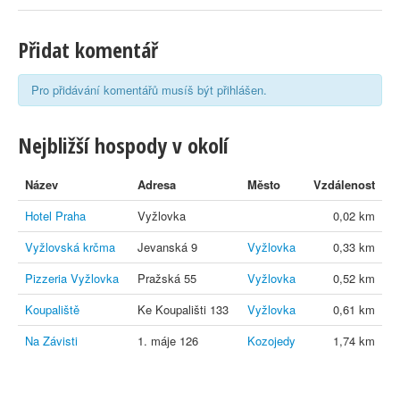
Přidat komentář
Pro přidávání komentářů musíš být přihlášen.
Nejbližší hospody v okolí
Název
Adresa
Město
Vzdálenost
Hotel Praha
Vyžlovka
0,02 km
Vyžlovská krčma
Jevanská 9
Vyžlovka
0,33 km
Pizzeria Vyžlovka
Pražská 55
Vyžlovka
0,52 km
Koupaliště
Ke Koupališti 133
Vyžlovka
0,61 km
Na Závisti
1. máje 126
Kozojedy
1,74 km