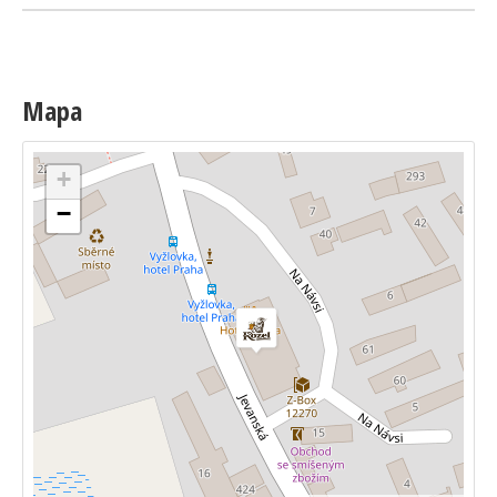
Mapa
+
−