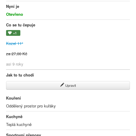
Nyní je
Otevřeno
Co se tu čepuje
+1
Kozel 11°
za 27,00 Kč
asi 9 roky
Jak to tu chodí
Upravit
Kouření
Oddělený prostor pro kuřáky
Kuchyně
Teplá kuchyně
Sportovní přenosy