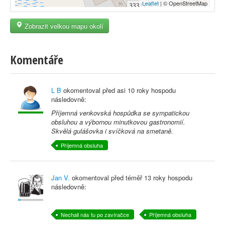
Leaflet
| © OpenStreetMap
Zobrazit velkou mapu okolí
Komentáře
L B
okomentoval před
asi 10 roky
hospodu
následovně:
Příjemná venkovská hospůdka se sympatickou
obsluhou a výbornou minutkovou gastronomií.
Skvělá gulášovka i svíčková na smetaně.
Příjemná obsluha
Jan V.
okomentoval před
téměř 13 roky
hospodu
následovně:
Nechali nás tu po zavíračce
Příjemná obsluha