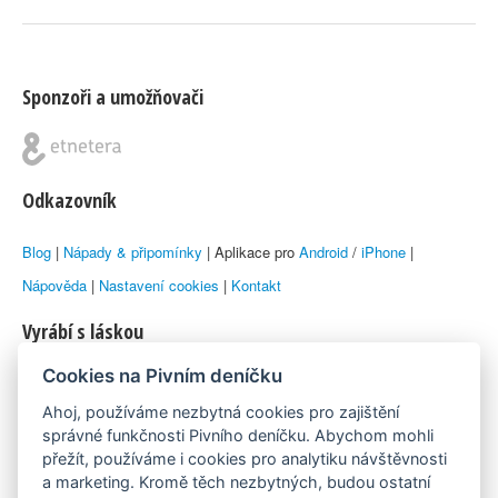
Sponzoři a umožňovači
Odkazovník
Blog
|
Nápady & připomínky
| Aplikace pro
Android
/
iPhone
|
Nápověda
|
Nastavení cookies
|
Kontakt
Vyrábí s láskou
Cookies na Pivním deníčku
© 2010–2026 by
Lukáš Zeman
aka Emka
Ahoj, používáme nezbytná cookies pro zajištění
Máme rádi
správné funkčnosti Pivního deníčku. Abychom mohli
přežít, používáme i cookies pro analytiku návštěvnosti
a marketing. Kromě těch nezbytných, budou ostatní
Pivní.info