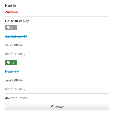
Nyní je
Zavřeno
Co se tu čepuje
0
Gambrinus 10°
za 25,00 Kč
téměř 11 roky
+1
Kozel 11°
za 25,00 Kč
téměř 12 roky
Jak to tu chodí
Upravit