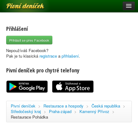
Pivní deníček
Restaurace a hospody
Pivní mapa
Přihlášení
Pivní značky
Přihlásit se přes Facebook
Nápověda
Nepoužíváš Facebook?
Pak je tu klasická
registrace
a
přihlašení
.
Pivní deníček pro chytré telefony
Přihlásit se
Registrace
Pivní deníček
>
Restaurace a hospody
>
Česká republika
>
Středočeský kraj
>
Praha-západ
>
Kamenný Přívoz
>
Restaurace Pohádka