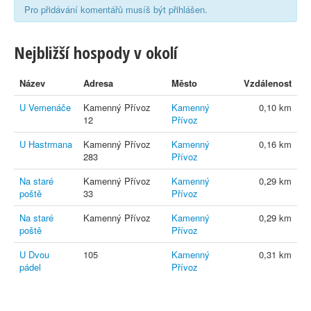
Pro přidávání komentářů musíš být přihlášen.
Nejbližší hospody v okolí
Název
Adresa
Město
Vzdálenost
U Vemenáče
Kamenný Přívoz
Kamenný
0,10 km
12
Přívoz
U Hastrmana
Kamenný Přívoz
Kamenný
0,16 km
283
Přívoz
Na staré
Kamenný Přívoz
Kamenný
0,29 km
poště
33
Přívoz
Na staré
Kamenný Přívoz
Kamenný
0,29 km
poště
Přívoz
U Dvou
105
Kamenný
0,31 km
pádel
Přívoz