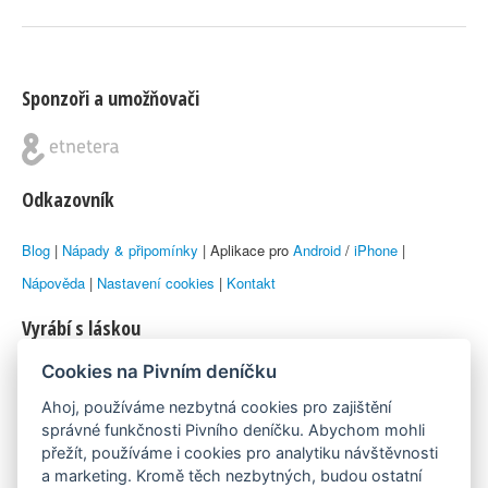
Sponzoři a umožňovači
Odkazovník
Blog
|
Nápady & připomínky
| Aplikace pro
Android
/
iPhone
|
Nápověda
|
Nastavení cookies
|
Kontakt
Vyrábí s láskou
Cookies na Pivním deníčku
© 2010–2026 by
Lukáš Zeman
aka Emka
Ahoj, používáme nezbytná cookies pro zajištění
Máme rádi
správné funkčnosti Pivního deníčku. Abychom mohli
přežít, používáme i cookies pro analytiku návštěvnosti
a marketing. Kromě těch nezbytných, budou ostatní
Pivní.info