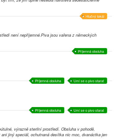
Hlučný lokál
rostředí není nepříjemné.Piva jsou vařena z německých
.
Příjemná obsluha
Příjemná obsluha
Umí se o pivo starat
Příjemná obsluha
Umí se o pivo starat
tulné, výrazně sterilní prostředí. Obsluha v pohodě,
 ani jiný speciál, ochutnaná desítka nic moc, dvanáctka jen