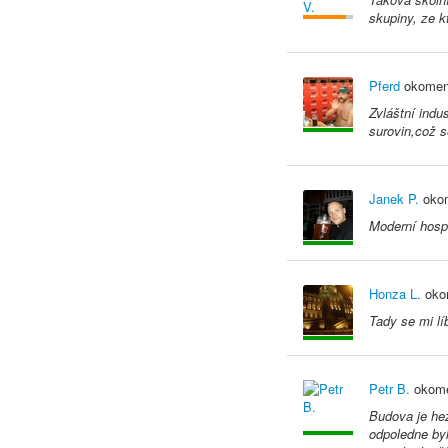
skupiny, ze k
Pferd
okomen
Zvláštní indu
surovin,což s
Janek P.
okom
Moderní hosp
Honza L.
oko
Tady se mi lí
Petr B.
okome
Budova je hez
odpoledne byl