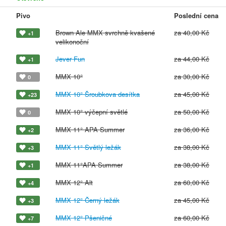
Pivo
Poslední cena
Brown Ale MMX svrchně kvašené
za 40,00 Kč
+1
velikonoční
Jever Fun
za 44,00 Kč
+1
MMX 10°
za 30,00 Kč
0
MMX 10° Šroubkova desítka
za 45,00 Kč
+23
MMX 10° výčepní světlé
za 50,00 Kč
0
MMX 11° APA Summer
za 36,00 Kč
+2
MMX 11° Světlý ležák
za 38,00 Kč
+3
MMX 11°APA Summer
za 38,00 Kč
+1
MMX 12° Alt
za 60,00 Kč
+4
MMX 12° Černý ležák
za 45,00 Kč
+3
MMX 12° Pšeničné
za 60,00 Kč
+7