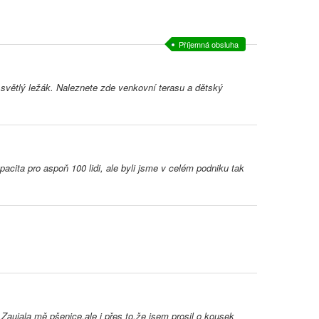
Příjemná obsluha
světlý ležák. Naleznete zde venkovní terasu a dětský
acita pro aspoň 100 lidi, ale byli jsme v celém podniku tak
aujala mě pšenice,ale i přes to,že jsem prosil o kousek