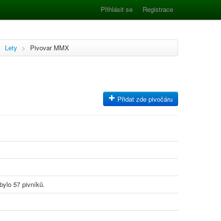
Přihlásit se
Registrace
>
Lety
>
Pivovar MMX
Přidat zde pivočáru
bylo 57 pivníků.