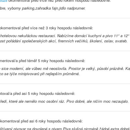
 2025
okomentoval před
více než před rokem
hospodu následovně:
bre, vyborny parking,zahradka fajn,jidlo nadprumer.
komentoval před
více než 3 roky
hospodu následovně:
hotelovou nekuřáckou restauraci. Nabízíme domácí kuchyni a pivo 11° a 12° 
st pořádání společenských akcí, firemních večírků, školení, oslav, svateb.
entoval/a před
téměř 5 roky
hospodu následovně:
 sice moderní, ale vůbec mě neoslovila. Prostor je velký, působí prázdně. Kap
 co se týče minipivovarů při nejlepším průměrné.
toval/a před
asi 5 roky
hospodu následovně:
ředí, které ale nemělo moc osobní ráz. Pivo dobré, ale ničím moc nezaujalo.
komentoval před
asi 6 roky
hospodu následovně:
štívený pivovar na dovolené s pivem.Piva slušná,nicméně žádné extra dobré.Z