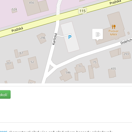
okolí