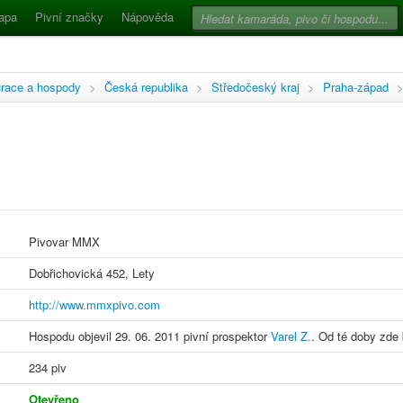
apa
Pivní značky
Nápověda
race a hospody
>
Česká republika
>
Středočeský kraj
>
Praha-západ
Pivovar MMX
Dobřichovická 452, Lety
http://www.mmxpivo.com
Hospodu objevil 29. 06. 2011 pivní prospektor
Varel Z.
. Od té doby zde 
234 piv
Otevřeno