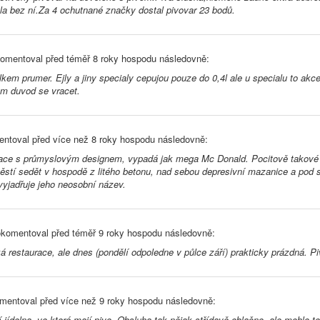
yla bez ní.Za 4 ochutnané značky dostal pivovar 23 bodů.
omentoval před
téměř 8 roky
hospodu následovně:
lkem prumer. Ejly a jiny specialy cepujou pouze do 0,4l ale u specialu to akc
am duvod se vracet.
ntoval před
více než 8 roky
hospodu následovně:
ace s průmyslovým designem, vypadá jak mega Mc Donald. Pocitově takové leti
ěstí sedět v hospodě z litého betonu, nad sebou depresivní mazanice a pod 
vyjadřuje jeho neosobní název.
komentoval před
téměř 9 roky
hospodu následovně:
 restaurace, ale dnes (pondělí odpoledne v půlce září) prakticky prázdná. Pi
mentoval před
více než 9 roky
hospodu následovně:
 jídelna, ve které mají pivo. Obsluha tak nějak střídavě oblačno, ale mohlo t