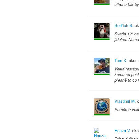
citronu,tak b
Bedřich S.
ok
Svetla 12° ce
jidelne. Nem
Tom K.
okome
Velká restaur
komu se pošt
přesně to co 
Vlastimil M.
o
Poměrně velká
Honza V.
oko
Taková školní