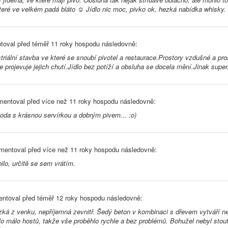
teré ve velkém padá bláto ☺ Jídlo nic moc, pivko ok, hezká nabídka whisky.
toval před
téměř 11 roky
hospodu následovně:
striální stavba ve které se snoubí pivotel a restaurace.Prostory vzdušné a p
e projevuje jejich chutí.Jídlo bez potíží a obsluha se docela mění.Jinak super
entoval před
více než 11 roky
hospodu následovně:
oda s krásnou servírkou a dobrým pivem... :o)
mentoval před
více než 11 roky
hospodu následovně:
bilo, určitě se sem vrátím.
ntoval před
téměř 12 roky
hospodu následovně:
ká z venku, nepříjemná zevnitř. Šedý beton v kombinaci s dřevem vytváří neú
o málo hostů, takže vše proběhlo rychle a bez problémů. Bohužel nebyl stout