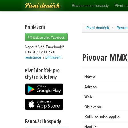
Pivní deníček
Restaurace a hospody
Pivní m
Přihlášení
Pivní deníček
>
Restau
Přihlásit se přes Facebook
Nepoužíváš Facebook?
Pak je tu klasická
Pivovar MMX
registrace
a
přihlašení
.
Pivní deníček pro
chytré telefony
Název
Adresa
Web
Objeveno
Kolik se toho vypilo
Fanoušci hospody
Nyní je