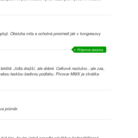
eptuji. Obsluha mila a ochotná prostredi jak v kongresovy
Příjemná obsluha
ště. Jídla dražší, ale dobré. Celkově neútulno...ale zas,
sebou lesklou šedivou podlahu. Pivovar MMX je zkrátka
va průměr.
o být tím, že jim úplně nesedla návštěva šedesátičlenné