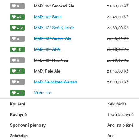
MMX 12° Smoked Ale
za 50,00 Kč
0
MMX 12° Stout
za 45,00 Kč
+3
MMX 12° Světlý ležák
za 60,00 Kč
+12
MMX 13° Amber Ale
za 10,00 Kč
0
MMX 13° APA
za 56,00 Kč
+5
MMX 13° Red ALE
za 39,00 Kč
0
MMX Pale Ale
za 45,00 Kč
+1
MMX Velociped Weizen
za 33,00 Kč
0
Vilém 10°
+1
Kouření
Nekuřácká
Kuchyně
Teplá kuchyně
Sportovní přenosy
Ano, na plátně
Zahrádka
Ano