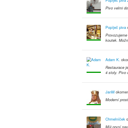
Popíječ piva
Pivo velmi do
Popíječ piva
o
Provozujeme 
koutek. Možno
Adam K.
okom
Restaurace je
4 stoly. Pivo
JanM
okomen
Moderní prost
Chmelníček
o
Můj první nav