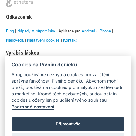
Odkazovník
Blog
|
Nápady & připomínky
| Aplikace pro
Android
/
iPhone
|
Nápověda
|
Nastavení cookies
|
Kontakt
Vyrábí s láskou
Cookies na Pivním deníčku
© 2010–2026 by
Lukáš Zeman
aka Emka
Ahoj, používáme nezbytná cookies pro zajištění
Máme rádi
správné funkčnosti Pivního deníčku. Abychom mohli
přežít, používáme i cookies pro analytiku návštěvnosti
a marketing. Kromě těch nezbytných, budou ostatní
Pivní.info
cookies uloženy jen po udělení tvého souhlasu.
Podrobné nastavení
Poznámka pod čarou
Pivní deníček je nezávislý zdroj, který není spjat s žádným
Přijmout vše
konkrétním pivovarem ani restaurací. Názory uživatelů nemusí nutně