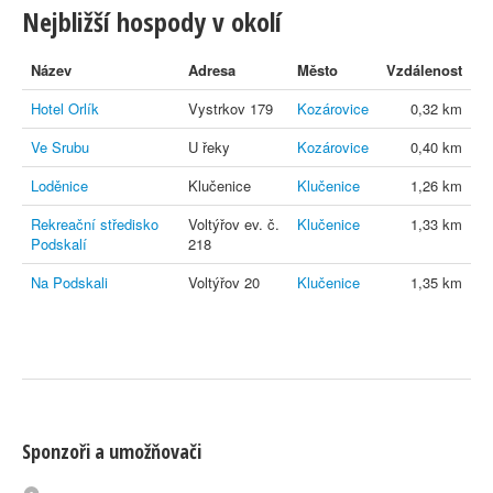
Nejbližší hospody v okolí
Název
Adresa
Město
Vzdálenost
Hotel Orlík
Vystrkov 179
Kozárovice
0,32 km
Ve Srubu
U řeky
Kozárovice
0,40 km
Loděnice
Klučenice
Klučenice
1,26 km
Rekreační středisko
Voltýřov ev. č.
Klučenice
1,33 km
Podskalí
218
Na Podskali
Voltýřov 20
Klučenice
1,35 km
Sponzoři a umožňovači