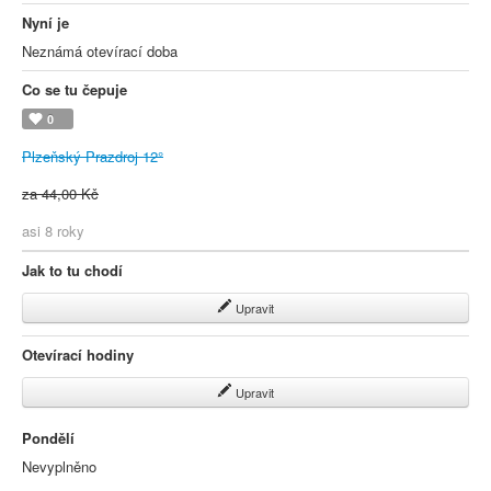
Nyní je
Neznámá otevírací doba
Co se tu čepuje
0
Plzeňský Prazdroj 12°
za 44,00 Kč
asi 8 roky
Jak to tu chodí
Upravit
Otevírací hodiny
Upravit
Pondělí
Nevyplněno