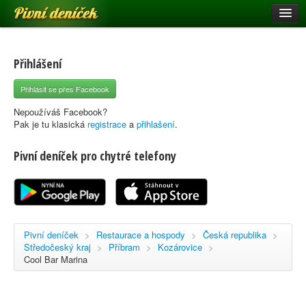
Pivní deníček
Restaurace a hospody
Pivní mapa
Přihlášení
Pivní značky
Přihlásit se přes Facebook
Nápověda
Nepoužíváš Facebook?
Pak je tu klasická
registrace
a
přihlašení
.
Pivní deníček pro chytré telefony
Přihlásit se
Registrace
Pivní deníček
>
Restaurace a hospody
>
Česká republika
>
Středočeský kraj
>
Příbram
>
Kozárovice
>
Cool Bar Marina