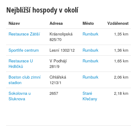
Nejbližší hospody v okolí
Název
Adresa
Město
Vzdálenost
Restaurace Zátiší
Krásnolipská
Rumburk
1,35 km
825/70
Sportlife centrum
Lesní 1302/12
Rumburk
1,36 km
Restaurace U
V Podhájí
Rumburk
1,65 km
Hrdličků
281/9
Boston club zimní
Cihlářská
Rumburk
2,06 km
stadion
1213/1
Sokolovna u
2657
Staré
2,18 km
Sluknova
Křečany