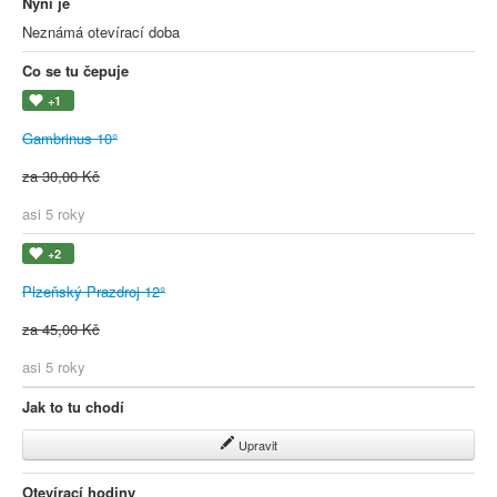
Nyní je
Neznámá otevírací doba
Co se tu čepuje
+1
Gambrinus 10°
za 30,00 Kč
asi 5 roky
+2
Plzeňský Prazdroj 12°
za 45,00 Kč
asi 5 roky
Jak to tu chodí
Upravit
Otevírací hodiny