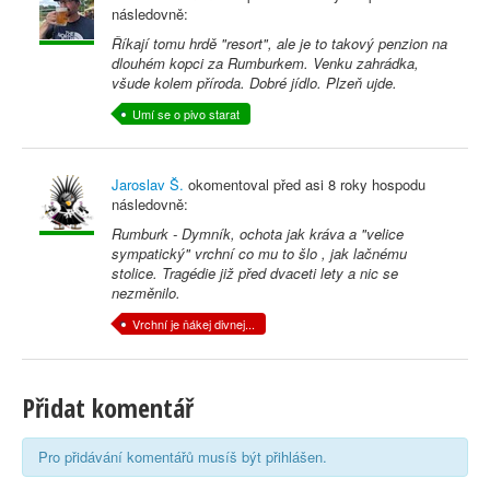
následovně:
Říkají tomu hrdě "resort", ale je to takový penzion na
dlouhém kopci za Rumburkem. Venku zahrádka,
všude kolem příroda. Dobré jídlo. Plzeň ujde.
Umí se o pivo starat
Jaroslav Š.
okomentoval před
asi 8 roky
hospodu
následovně:
Rumburk - Dymník, ochota jak kráva a "velice
sympatický" vrchní co mu to šlo , jak lačnému
stolice. Tragédie již před dvaceti lety a nic se
nezměnilo.
Vrchní je ňákej divnej...
Přidat komentář
Pro přidávání komentářů musíš být přihlášen.