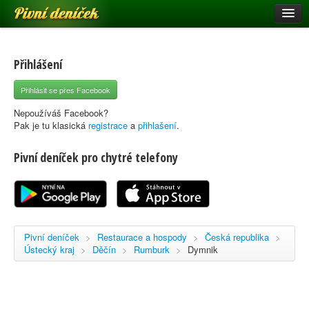
Pivní deníček
Restaurace a hospody
Pivní mapa
Přihlášení
Pivní značky
Přihlásit se přes Facebook
Nápověda
Nepoužíváš Facebook?
Pak je tu klasická
registrace
a
přihlašení
.
Pivní deníček pro chytré telefony
Přihlásit se
Registrace
Pivní deníček
>
Restaurace a hospody
>
Česká republika
>
Ústecký kraj
>
Děčín
>
Rumburk
>
Dymnik