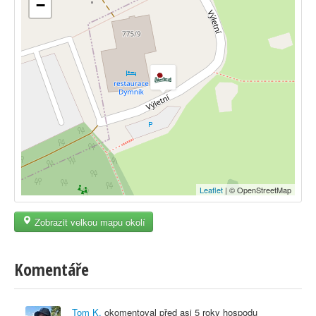
−
Leaflet
| © OpenStreetMap
Zobrazit velkou mapu okolí
Komentáře
Tom K.
okomentoval před
asi 5 roky
hospodu