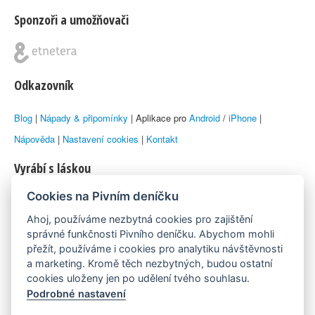
Sponzoři a umožňovači
Odkazovník
Blog
|
Nápady & připomínky
| Aplikace pro
Android
/
iPhone
|
Nápověda
|
Nastavení cookies
|
Kontakt
Vyrábí s láskou
Cookies na Pivním deníčku
© 2010–2026 by
Lukáš Zeman
aka Emka
Ahoj, používáme nezbytná cookies pro zajištění
Máme rádi
správné funkčnosti Pivního deníčku. Abychom mohli
přežít, používáme i cookies pro analytiku návštěvnosti
a marketing. Kromě těch nezbytných, budou ostatní
Pivní.info
cookies uloženy jen po udělení tvého souhlasu.
Podrobné nastavení
Poznámka pod čarou