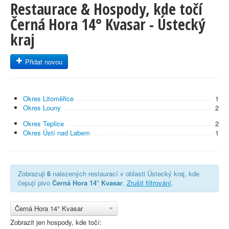
Restaurace & Hospody, kde točí
Černá Hora 14° Kvasar - Ústecký
kraj
Přidat novou
Okres Litoměřice
1
Okres Louny
2
Okres Teplice
2
Okres Ústí nad Labem
1
Zobrazuji
6
nalezených restaurací v oblasti Ústecký kraj, kde
čepují pivo
Černá Hora 14° Kvasar
.
Zrušit filtrování
.
Černá Hora 14° Kvasar
Zobrazit jen hospody, kde točí: