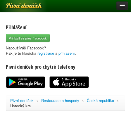
Pivní deníček
Restaurace a hospody
Pivní mapa
Přihlášení
Pivní značky
Přihlásit se přes Facebook
Nápověda
Nepoužíváš Facebook?
Pak je tu klasická
registrace
a
přihlašení
.
Pivní deníček pro chytré telefony
Přihlásit se
Registrace
Pivní deníček
>
Restaurace a hospody
>
Česká republika
>
Ústecký kraj