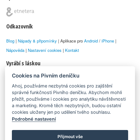
Odkazovník
Blog
|
Nápady & připomínky
| Aplikace pro
Android
/
iPhone
|
Nápověda
|
Nastavení cookies
|
Kontakt
Vyrábí s láskou
Cookies na Pivním deníčku
© 2010–2026 by
Lukáš Zeman
aka Emka
Ahoj, používáme nezbytná cookies pro zajištění
Máme rádi
správné funkčnosti Pivního deníčku. Abychom mohli
přežít, používáme i cookies pro analytiku návštěvnosti
a marketing. Kromě těch nezbytných, budou ostatní
Pivní.info
cookies uloženy jen po udělení tvého souhlasu.
Podrobné nastavení
Poznámka pod čarou
Pivní deníček je nezávislý zdroj, který není spjat s žádným
Přijmout vše