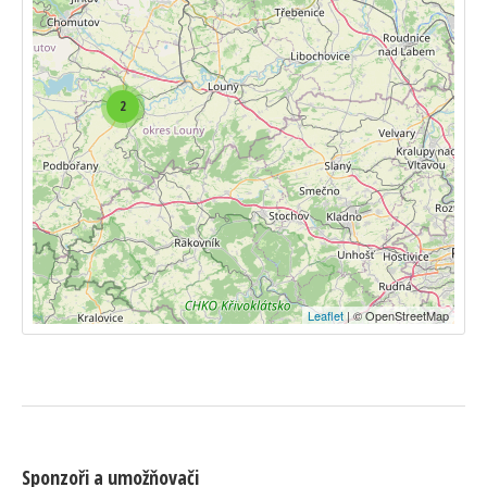
2
Leaflet
| © OpenStreetMap
Sponzoři a umožňovači