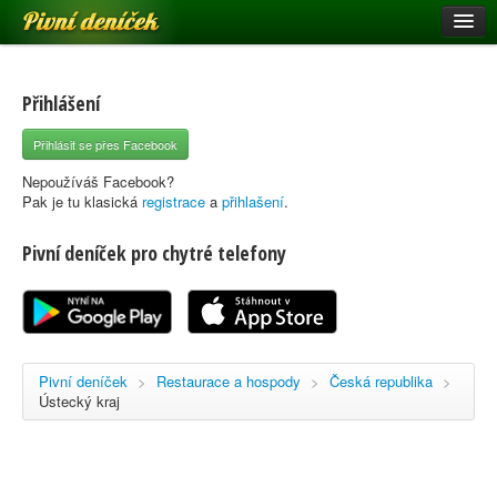
Pivní deníček
Restaurace a hospody
Pivní mapa
Přihlášení
Pivní značky
Přihlásit se přes Facebook
Nápověda
Nepoužíváš Facebook?
Pak je tu klasická
registrace
a
přihlašení
.
Pivní deníček pro chytré telefony
Přihlásit se
Registrace
Pivní deníček
>
Restaurace a hospody
>
Česká republika
>
Ústecký kraj