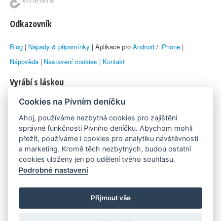
Odkazovník
Blog
|
Nápady & připomínky
| Aplikace pro
Android
/
iPhone
|
Nápověda
|
Nastavení cookies
|
Kontakt
Vyrábí s láskou
Cookies na Pivním deníčku
© 2010–2026 by
Lukáš Zeman
aka Emka
Ahoj, používáme nezbytná cookies pro zajištění
Máme rádi
správné funkčnosti Pivního deníčku. Abychom mohli
přežít, používáme i cookies pro analytiku návštěvnosti
a marketing. Kromě těch nezbytných, budou ostatní
Pivní.info
cookies uloženy jen po udělení tvého souhlasu.
Podrobné nastavení
Poznámka pod čarou
Pivní deníček je nezávislý zdroj, který není spjat s žádným
Přijmout vše
konkrétním pivovarem ani restaurací. Názory uživatelů nemusí nutně