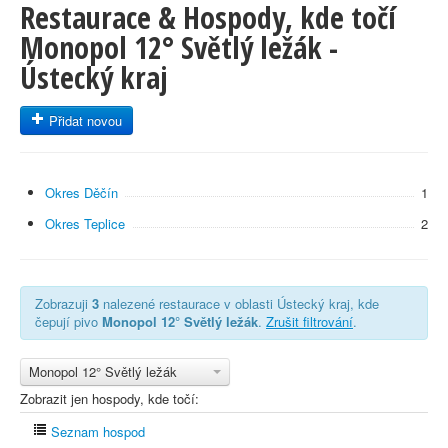
Restaurace & Hospody, kde točí
Monopol 12° Světlý ležák -
Ústecký kraj
Přidat novou
Okres Děčín
1
Okres Teplice
2
Zobrazuji
3
nalezené restaurace v oblasti Ústecký kraj, kde
čepují pivo
Monopol 12° Světlý ležák
.
Zrušit filtrování
.
Monopol 12° Světlý ležák
Zobrazit jen hospody, kde točí:
Seznam hospod