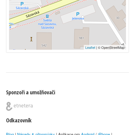
Leaflet
| © OpenStreetMap
Sponzoři a umožňovači
Odkazovník
Blog
|
Nápady & připomínky
| Aplikace pro
Android
/
iPhone
|