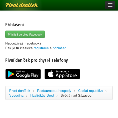
Pivní deníček
Restaurace a hospody
Pivní mapa
Přihlášení
Pivní značky
Přihlásit se přes Facebook
Nápověda
Nepoužíváš Facebook?
Pak je tu klasická
registrace
a
přihlašení
.
Pivní deníček pro chytré telefony
Přihlásit se
Registrace
Pivní deníček
>
Restaurace a hospody
>
Česká republika
>
Vysočina
>
Havlíčkův Brod
>
Světlá nad Sázavou