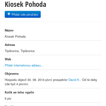
Kiosek Pohoda
Přidat zde pivočáru
Název
Kiosek Pohoda
Adresa
Trpišovice, Trpišovice
Web
Přidat internetovou adresu...
Objeveno
Hospodu objevil 30. 08. 2014 pivní prospektor
David K.
. Od té doby
zde byli 4 pivníci.
Kolik se toho vypilo
6 piv