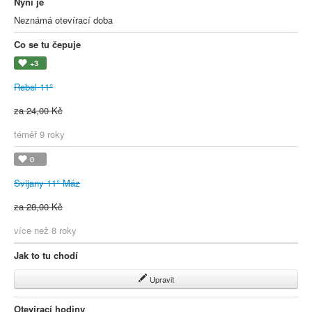
Nyní je
Neznámá otevírací doba
Co se tu čepuje
+3
Rebel 11°
za 24,00 Kč
téměř 9 roky
0
Svijany 11° Máz
za 28,00 Kč
více než 8 roky
Jak to tu chodí
Upravit
Otevírací hodiny