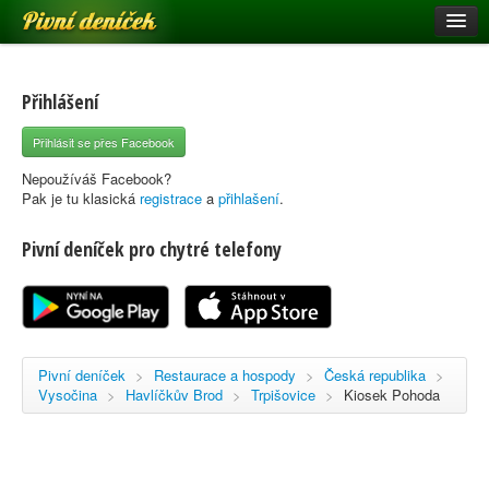
Pivní deníček
Restaurace a hospody
Pivní mapa
Přihlášení
Pivní značky
Přihlásit se přes Facebook
Nápověda
Nepoužíváš Facebook?
Pak je tu klasická
registrace
a
přihlašení
.
Pivní deníček pro chytré telefony
Přihlásit se
Registrace
Pivní deníček
>
Restaurace a hospody
>
Česká republika
>
Vysočina
>
Havlíčkův Brod
>
Trpišovice
>
Kiosek Pohoda