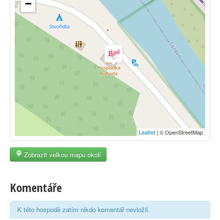
−
Leaflet
| © OpenStreetMap
Zobrazit velkou mapu okolí
Komentáře
K této hospodě zatím nikdo komentář nevložil.