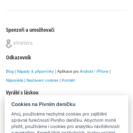
Sponzoři a umožňovači
Odkazovník
Blog
|
Nápady & připomínky
| Aplikace pro
Android
/
iPhone
|
Nápověda
|
Nastavení cookies
|
Kontakt
Vyrábí s láskou
Cookies na Pivním deníčku
© 2010–2026 by
Lukáš Zeman
aka Emka
Ahoj, používáme nezbytná cookies pro zajištění
Máme rádi
správné funkčnosti Pivního deníčku. Abychom mohli
přežít, používáme i cookies pro analytiku návštěvnosti
a marketing. Kromě těch nezbytných, budou ostatní