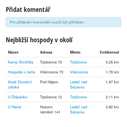
Přidat komentář
Pro přidávání komentářů musíš být přihlášen.
Nejbližší hospody v okolí
Název
Adresa
Město
Vzdálenost
Kemp Stvořidla
Trpišovice 73
Trpišovice
0,25 km
Hospoda u čerta
Vilémovice 70
Vilémovice
1,78 km
Areál Sluneční
Pod Hájem
Ledeč nad
1,97 km
zátoka
Sázavou
U Štěpánků
Trpišovice 12
Trpišovice
2,11 km
U Havla
Husovo
Ledeč nad
3,82 km
náměstí 141
Sázavou