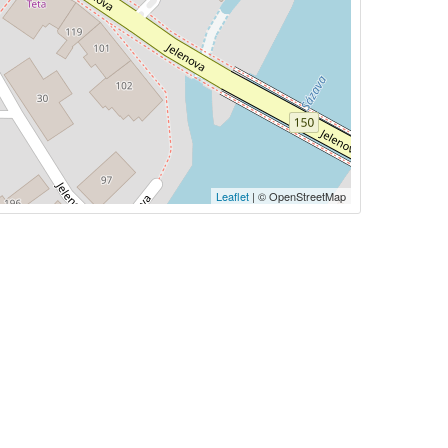
Leaflet
| © OpenStreetMap