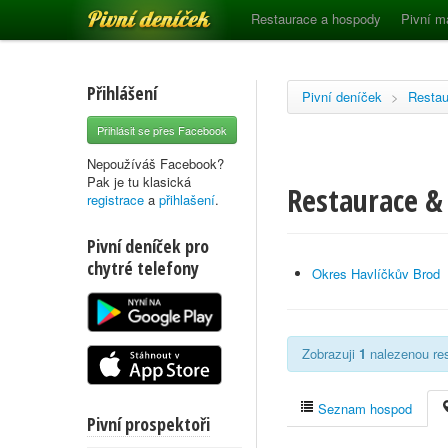
Pivní deníček
Restaurace a hospody
Pivní m
Přihlášení
Pivní deníček
>
Restau
Přihlásit se přes Facebook
Nepoužíváš Facebook?
Pak je tu klasická
Restaurace & 
registrace
a
přihlašení
.
Pivní deníček pro
chytré telefony
Okres Havlíčkův Brod
Zobrazuji
1
nalezenou res
Seznam hospod
Pivní prospektoři