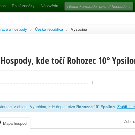
apa
Pivní značky
Nápověda
race a hospody
>
Česká republika
>
Vysočina
Hospody, kde točí Rohozec 10° Ypsilo
1
tauraci v oblasti Vysočina, kde čepují pivo
Rohozec 10° Ypsilon
.
Zrušit filt
Zobraz
Mapa hospod