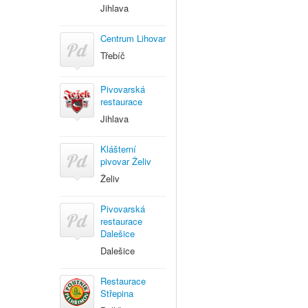
Jihlava
Centrum Lihovar
Třebíč
Pivovarská
restaurace
Jihlava
Klášterní
pivovar Želiv
Želiv
Pivovarská
restaurace
Dalešice
Dalešice
Restaurace
Střepina