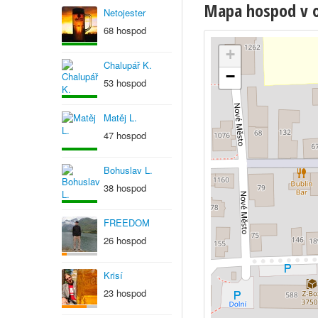
Mapa hospod v o
Netojester
68 hospod
+
Chalupář K.
−
53 hospod
Matěj L.
47 hospod
Bohuslav L.
38 hospod
FREEDOM
26 hospod
Krisí
23 hospod