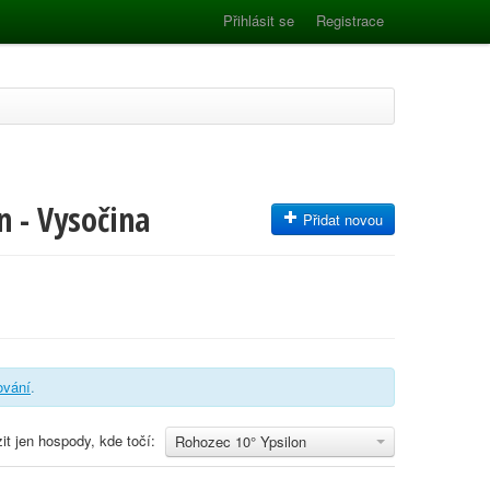
Přihlásit se
Registrace
n - Vysočina
Přidat novou
rování
.
it jen hospody, kde točí:
Rohozec 10° Ypsilon